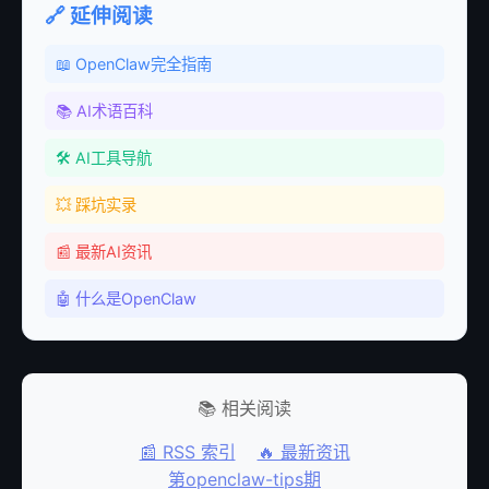
🔗 延伸阅读
📖 OpenClaw完全指南
📚 AI术语百科
🛠️ AI工具导航
💥 踩坑实录
📰 最新AI资讯
🤖 什么是OpenClaw
📚 相关阅读
📰 RSS 索引
🔥 最新资讯
第openclaw-tips期