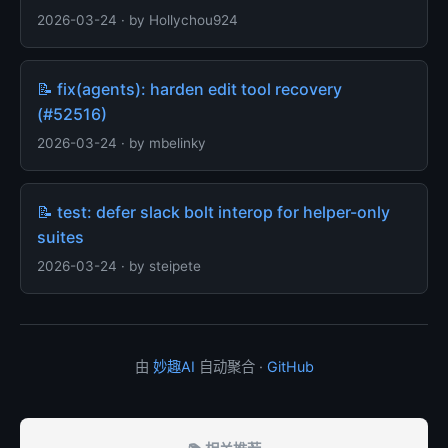
2026-03-24 · by Hollychou924
📝 fix(agents): harden edit tool recovery
(#52516)
2026-03-24 · by mbelinky
📝 test: defer slack bolt interop for helper-only
suites
2026-03-24 · by steipete
由
妙趣AI
自动聚合 ·
GitHub