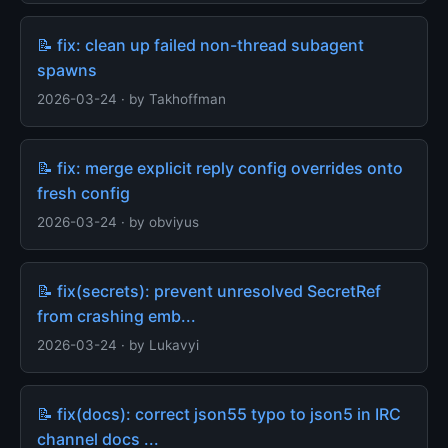
📝 fix: clean up failed non-thread subagent
spawns
2026-03-24 · by Takhoffman
📝 fix: merge explicit reply config overrides onto
fresh config
2026-03-24 · by obviyus
📝 fix(secrets): prevent unresolved SecretRef
from crashing emb...
2026-03-24 · by Lukavyi
📝 fix(docs): correct json55 typo to json5 in IRC
channel docs ...