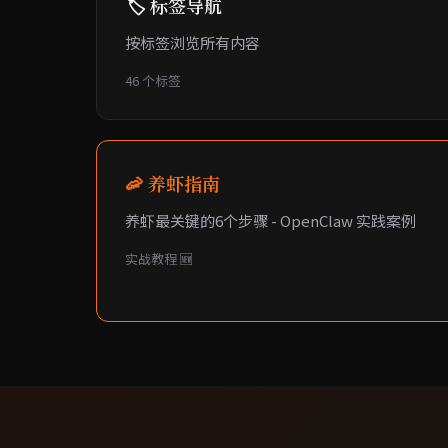
🏷️ 标签导航
按标签浏览所有内容
46 个标签
🦐 养虾指南
养虾最关键的6个步骤 - OpenClaw 实践案例
实战教程 🆕