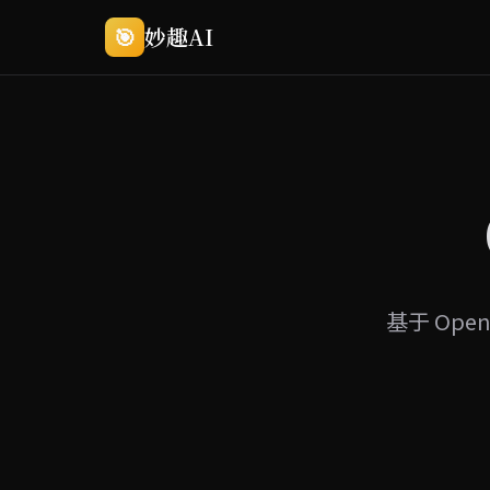
🎯
妙趣AI
基于 Ope