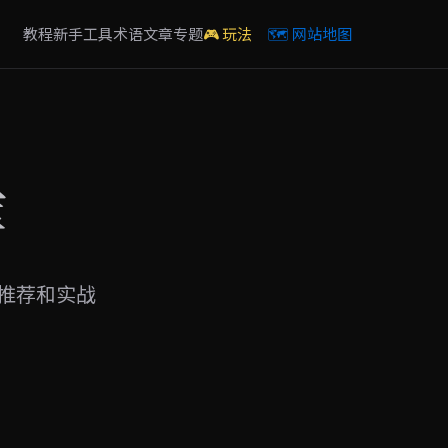
教程
新手
工具
术语
文章
专题
🎮 玩法
🗺️ 网站地图
库
工具推荐和实战