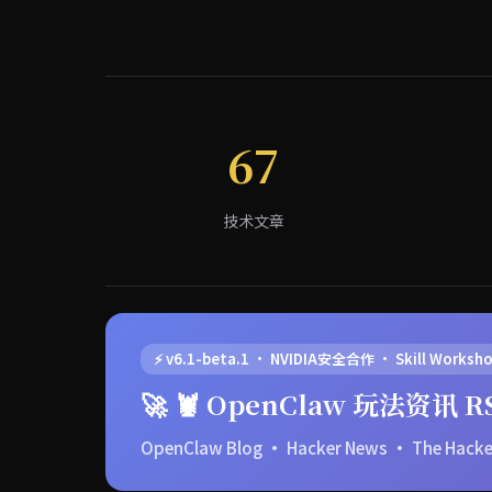
67
技术文章
⚡ v6.1-beta.1 · NVIDIA安全合作 · Skill Worksh
🚀 🦞 OpenClaw 玩法资讯 R
OpenClaw Blog · Hacker News · The Ha