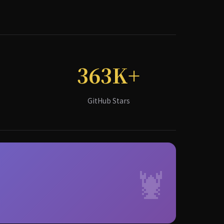
363K+
GitHub Stars
🦞