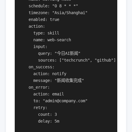
    schedule: "0 8 * * *"

    timezone: "Asia/Shanghai"

    enabled: true

    action:

      type: skill

      name: web-search

      input:

        query: "今日AI新闻"

        sources: ["techcrunch", "github"]

    on_success:

      action: notify

      message: "新闻收集完成"

    on_error:

      action: email

      to: "admin@company.com"

      retry:

        count: 3

        delay: 5m
