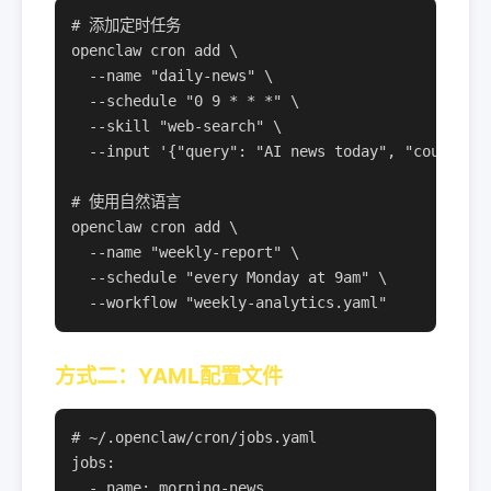
# 添加定时任务

openclaw cron add \

  --name "daily-news" \

  --schedule "0 9 * * *" \

  --skill "web-search" \

  --input '{"query": "AI news today", "count": 5
# 使用自然语言

openclaw cron add \

  --name "weekly-report" \

  --schedule "every Monday at 9am" \

  --workflow "weekly-analytics.yaml"
方式二：YAML配置文件
# ~/.openclaw/cron/jobs.yaml

jobs:

  - name: morning-news
