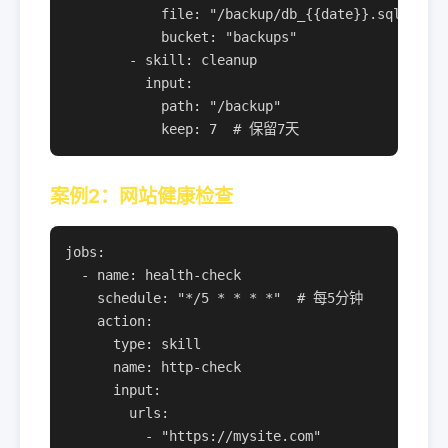
            file: "/backup/db_{{date}}.sql"

            bucket: "backups"

        - skill: cleanup

          input:

            path: "/backup"

            keep: 7  # 保留7天
案例2：网站健康检查
jobs:

  - name: health-check

    schedule: "*/5 * * * *"  # 每5分钟

    action:

      type: skill

      name: http-check

      input:

        urls:

          - "https://mysite.com"
