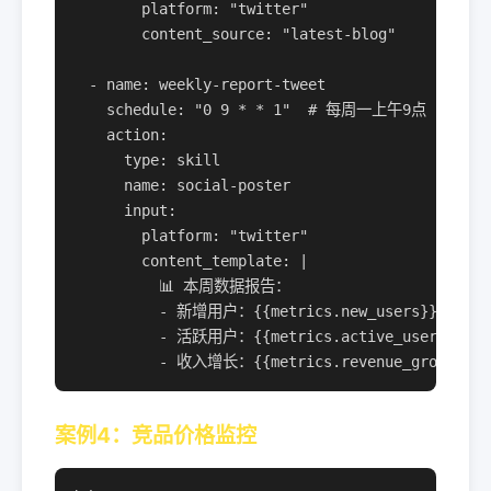
        platform: "twitter"

        content_source: "latest-blog"

  - name: weekly-report-tweet

    schedule: "0 9 * * 1"  # 每周一上午9点

    action:

      type: skill

      name: social-poster

      input:

        platform: "twitter"

        content_template: |

          📊 本周数据报告：

          - 新增用户：{{metrics.new_users}}

          - 活跃用户：{{metrics.active_users}}

          - 收入增长：{{metrics.revenue_growth}}%
案例4：竞品价格监控