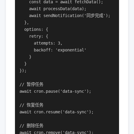
    const data = await fetchData();

    await processData(data);

    await sendNotification('同步完成');

  },

  options: {

    retry: {

      attempts: 3,

      backoff: 'exponential'

    }

  }

});

// 暂停任务

await cron.pause('data-sync');

// 恢复任务

await cron.resume('data-sync');

// 删除任务

await cron.remove('data-sync');