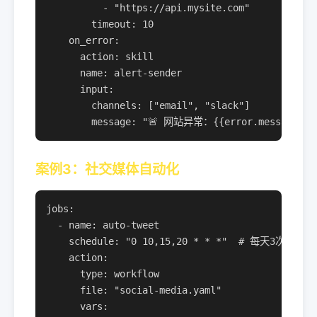
          - "https://api.mysite.com"

        timeout: 10

    on_error:

      action: skill

      name: alert-sender

      input:

        channels: ["email", "slack"]

        message: "🚨 网站异常：{{error.message}}"
案例3：社交媒体自动化
jobs:

  - name: auto-tweet

    schedule: "0 10,15,20 * * *"  # 每天3次

    action:

      type: workflow

      file: "social-media.yaml"

      vars:
