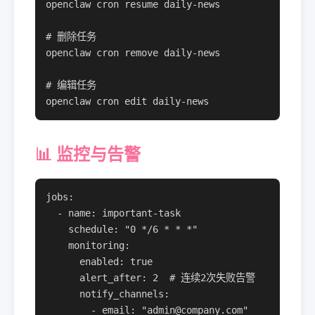
openclaw cron resume daily-news

# 删除任务

openclaw cron remove daily-news

# 编辑任务

openclaw cron edit daily-news
📊 监控与告警
jobs:

  - name: important-task

    schedule: "0 */6 * * *"

    monitoring:

      enabled: true

      alert_after: 2  # 连续2次失败告警

      notify_channels:

        - email: "admin@company.com"
