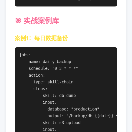
🎯 实战案例库
案例1：每日数据备份
jobs:

  - name: daily-backup

    schedule: "0 3 * * *"

    action:

      type: skill-chain

      steps:

        - skill: db-dump

          input:

            database: "production"

            output: "/backup/db_{{date}}.sql"

        - skill: s3-upload

          input:
