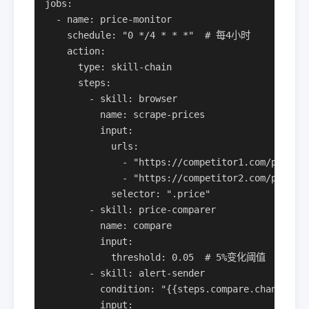
jobs:

  - name: price-monitor

    schedule: "0 */4 * * *"  # 每4小时

    action:

      type: skill-chain

      steps:

        - skill: browser

          name: scrape-prices

          input:

            urls:

              - "https://competitor1.com/product
              - "https://competitor2.com/product
            selector: ".price"

        - skill: price-comparer

          name: compare

          input:

            threshold: 0.05  # 5%变化阈值

        - skill: alert-sender

          condition: "{{steps.compare.changed}}"
          input:
