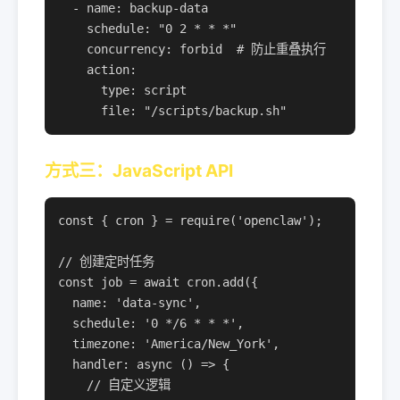
  - name: backup-data

    schedule: "0 2 * * *"

    concurrency: forbid  # 防止重叠执行

    action:

      type: script

      file: "/scripts/backup.sh"
方式三：JavaScript API
const { cron } = require('openclaw');

// 创建定时任务

const job = await cron.add({

  name: 'data-sync',

  schedule: '0 */6 * * *',

  timezone: 'America/New_York',

  handler: async () => {

    // 自定义逻辑
