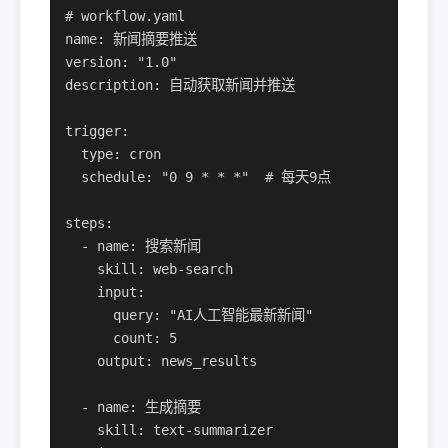
# workflow.yaml

name: 新闻摘要推送

version: "1.0"

description: 自动获取新闻并推送

trigger:

  type: cron

  schedule: "0 9 * * *"  # 每天9点

steps:

  - name: 搜索新闻

    skill: web-search

    input:

      query: "AI人工智能最新新闻"

      count: 5

    output: news_results

  - name: 生成摘要

    skill: text-summarizer
