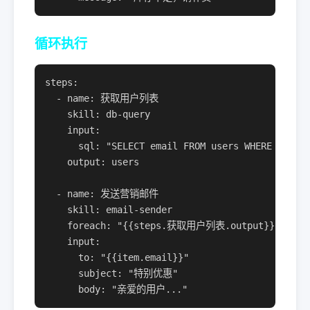
循环执行
steps:

  - name: 获取用户列表

    skill: db-query

    input:

      sql: "SELECT email FROM users WHERE active
    output: users

  - name: 发送营销邮件

    skill: email-sender

    foreach: "{{steps.获取用户列表.output}}"

    input:

      to: "{{item.email}}"

      subject: "特别优惠"

      body: "亲爱的用户..."