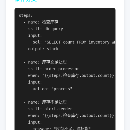
steps:

  - name: 检查库存

    skill: db-query

    input:

      sql: "SELECT count FROM inventory WHERE it
    output: stock

  - name: 库存充足处理

    skill: order-processor

    when: "{{steps.检查库存.output.count}} > 10"

    input:

      action: "process"

  - name: 库存不足处理

    skill: alert-sender

    when: "{{steps.检查库存.output.count}} <= 10"
    input:

      message: "库存不足，请补货"