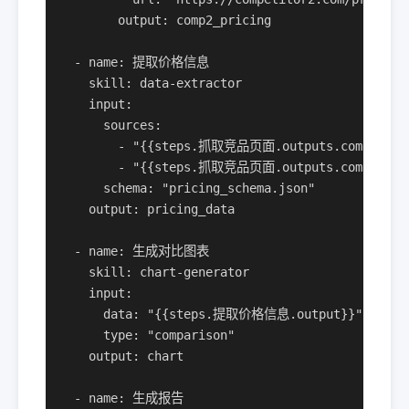
        output: comp2_pricing

  - name: 提取价格信息

    skill: data-extractor

    input:

      sources:

        - "{{steps.抓取竞品页面.outputs.comp1_pric
        - "{{steps.抓取竞品页面.outputs.comp2_pric
      schema: "pricing_schema.json"

    output: pricing_data

  - name: 生成对比图表

    skill: chart-generator

    input:

      data: "{{steps.提取价格信息.output}}"

      type: "comparison"

    output: chart

  - name: 生成报告
