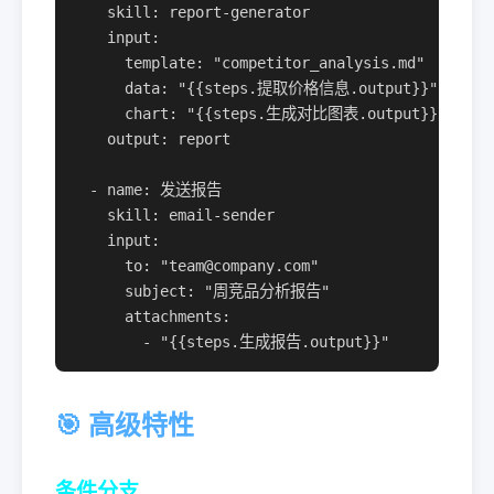
    skill: report-generator

    input:

      template: "competitor_analysis.md"

      data: "{{steps.提取价格信息.output}}"

      chart: "{{steps.生成对比图表.output}}"

    output: report

  - name: 发送报告

    skill: email-sender

    input:

      to: "team@company.com"

      subject: "周竞品分析报告"

      attachments:

        - "{{steps.生成报告.output}}"
🎯 高级特性
条件分支