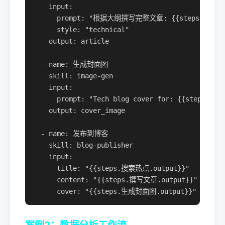
    input:

      prompt: "根据大纲撰写完整文章: {{steps.生成大纲.
      style: "technical"

    output: article

  - name: 生成封面图

    skill: image-gen

    input:

      prompt: "Tech blog cover for: {{steps.搜索
    output: cover_image

  - name: 发布到博客

    skill: blog-publisher

    input:

      title: "{{steps.搜索热点.output}}"

      content: "{{steps.撰写文章.output}}"

      cover: "{{steps.生成封面图.output}}"