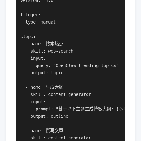
version: "1.0"

trigger:

  type: manual

steps:

  - name: 搜索热点

    skill: web-search

    input:

      query: "OpenClaw trending topics"

    output: topics

  - name: 生成大纲

    skill: content-generator

    input:

      prompt: "基于以下主题生成博客大纲: {{steps.搜索
    output: outline

  - name: 撰写文章

    skill: content-generator
