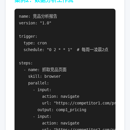
案例2：数据分析工作流
name: 竞品分析报告

version: "1.0"

trigger:

  type: cron

  schedule: "0 2 * * 1"  # 每周一凌晨2点

steps:

  - name: 抓取竞品页面

    skill: browser

    parallel:

      - input:

          action: navigate

          url: "https://competitor1.com/pricing"
        output: comp1_pricing

      - input:

          action: navigate

          url: "https://competitor2.com/pricing"