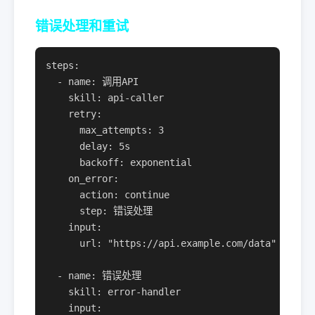
错误处理和重试
steps:

  - name: 调用API

    skill: api-caller

    retry:

      max_attempts: 3

      delay: 5s

      backoff: exponential

    on_error:

      action: continue

      step: 错误处理

    input:

      url: "https://api.example.com/data"

  - name: 错误处理

    skill: error-handler

    input:
