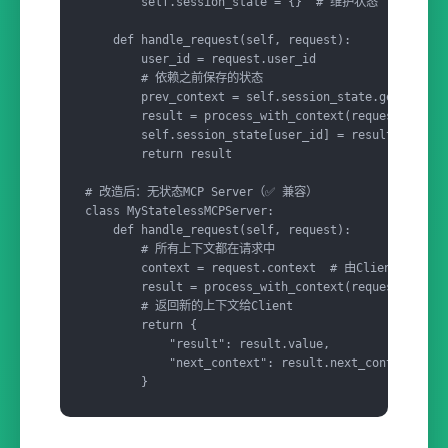
        self.session_state = {}  # 维护状态

    def handle_request(self, request):

        user_id = request.user_id

        # 依赖之前保存的状态

        prev_context = self.session_state.get(user_i
        result = process_with_context(request, prev_
        self.session_state[user_id] = result.conte
        return result

# 改造后：无状态MCP Server（✅ 兼容）

class MyStatelessMCPServer:

    def handle_request(self, request):

        # 所有上下文都在请求中

        context = request.context  # 由Client传递

        result = process_with_context(request.data, 
        # 返回新的上下文给Client

        return {

            "result": result.value,

            "next_context": result.next_context  # 
        }