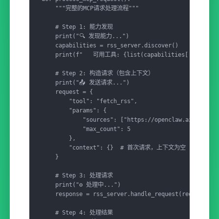
    """完整的MCP请求处理流程"""

    # Step 1: 能力发现

    print("🔍 发现能力...")

    capabilities = rss_server.discover()

    print(f"   可用工具: {list(capabilities['tools'].k
    # Step 2: 构造请求（包含上下文）

    print("📤 发送请求...")

    request = {

        "tool": "fetch_rss",

        "params": {

            "sources": ["https://openclaw.ai/blog"],
            "max_count": 5

        },

        "context": {}  # 首次请求，上下文为空

    }

    # Step 3: 处理请求

    print("⚙️ 处理中...")

    response = rss_server.handle_request(request)

    # Step 4: 处理结果
