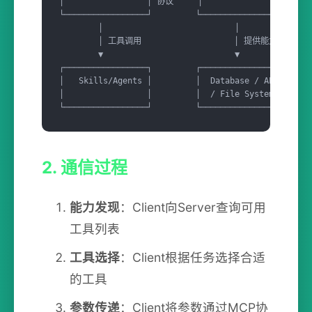
│                 │ 协议     │                  │

└─────────────────┘         └──────────────────┘

        │                           │

        │ 工具调用                   │ 提供能力

        ▼                           ▼

┌─────────────────┐         ┌──────────────────┐

│   Skills/Agents │         │  Database / API  │

│                 │         │  / File System   │

└─────────────────┘         └──────────────────┘
2. 通信过程
能力发现
：Client向Server查询可用
工具列表
工具选择
：Client根据任务选择合适
的工具
参数传递
：Client将参数通过MCP协