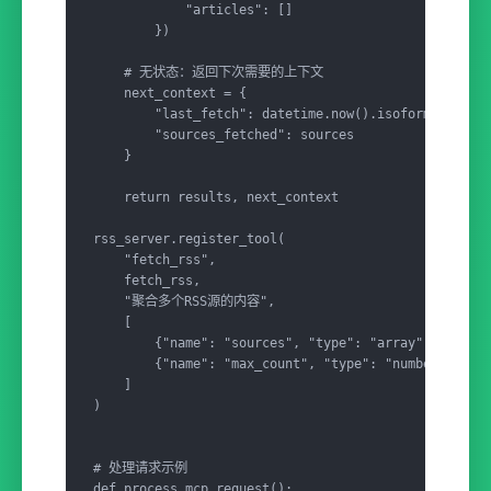
            "articles": []

        })

    # 无状态：返回下次需要的上下文

    next_context = {

        "last_fetch": datetime.now().isoformat(),

        "sources_fetched": sources

    }

    return results, next_context

rss_server.register_tool(

    "fetch_rss",

    fetch_rss,

    "聚合多个RSS源的内容",

    [

        {"name": "sources", "type": "array", "requir
        {"name": "max_count", "type": "number", "req
    ]

)

# 处理请求示例

def process_mcp_request():
