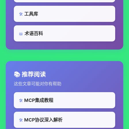
工具库
🛠️
术语百科
📖
📚 推荐阅读
这些文章可能对你有帮助
MCP集成教程
🛠️
MCP协议深入解析
🛠️