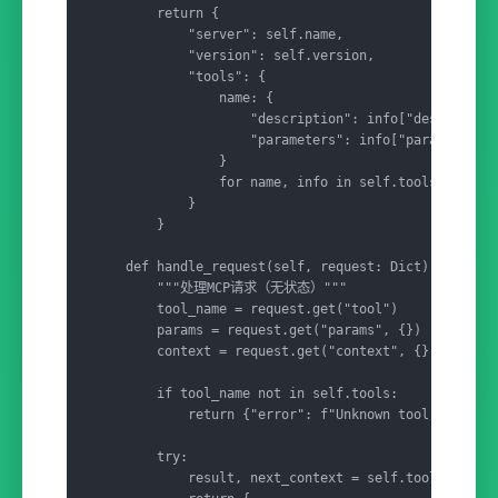
        return {

            "server": self.name,

            "version": self.version,

            "tools": {

                name: {

                    "description": info["description
                    "parameters": info["parameters"]
                }

                for name, info in self.tools.items()
            }

        }

    def handle_request(self, request: Dict) -> Dict:
        """处理MCP请求（无状态）"""

        tool_name = request.get("tool")

        params = request.get("params", {})

        context = request.get("context", {})  # C
        if tool_name not in self.tools:

            return {"error": f"Unknown tool: {tool_n
        try:

            result, next_context = self.tools[tool_n