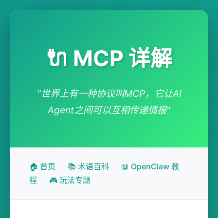
🔌 MCP 详解
"世界上有一种协议叫MCP，它让AI
Agent之间可以互相传递情报"
🏠 首页
📚 术语百科
📖 OpenClaw 教
程
🎮 玩法专题