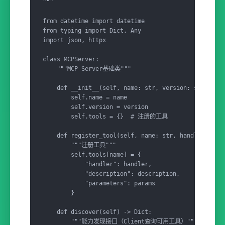
"""

from datetime import datetime

from typing import Dict, Any

import json, httpx

class MCPServer:

    """MCP Server基础类"""

    def __init__(self, name: str, version: str = "1.
        self.name = name

        self.version = version

        self.tools = {}  # 注册的工具

    def register_tool(self, name: str, handler, desc
        """注册工具"""

        self.tools[name] = {

            "handler": handler,

            "description": description,

            "parameters": params

        }

    def discover(self) -> Dict:

        """能力发现接口（Client查询可用工具）"""
