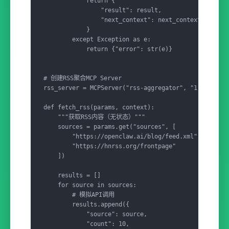
            return {

                "result": result,

                "next_context": next_context  # 返回
            }

        except Exception as e:

            return {"error": str(e)}

# 创建RSS聚合MCP Server

rss_server = MCPServer("rss-aggregator", "1.0.0")

def fetch_rss(params, context):

    """获取RSS内容（无状态）"""

    sources = params.get("sources", [

        "https://openclaw.ai/blog/feed.xml",

        "https://hnrss.org/frontpage"

    ])

    results = []

    for source in sources:

        # 模拟API调用

        results.append({

            "source": source,

            "count": 10,
