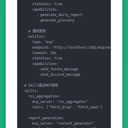
    stateless: true

    capabilities:

      - generate_daily_report

      - generate_glossary

  # 通知服务

  notifier:

    type: "mcp"

    endpoint: "http://localhost:3102/mcp/notify"

    timeout: 10s

    stateless: true

    capabilities:

      - send_feishu_message

      - send_discord_message

# Skill通过MCP调用

skills:

  rss_aggregation:

    mcp_server: "rss_aggregator"

    tools: ["fetch_blog", "fetch_news"]

  report_generation:

    mcp_server: "content_generator"
