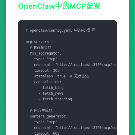
OpenClaw中的MCP配置
# openclaw/config.yaml 中的MCP配置

mcp_servers:

  # RSS聚合器

  rss_aggregator:

    type: "mcp"

    endpoint: "http://localhost:3100/mcp/rss"

    timeout: 30s

    stateless: true  # 无状态化

    capabilities:

      - fetch_blog

      - fetch_news

      - fetch_trending

  # 内容生成器  

  content_generator:

    type: "mcp"

    endpoint: "http://localhost:3101/mcp/content"

    timeout: 60s
