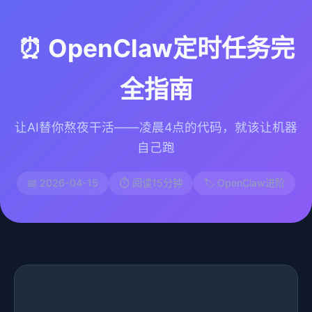
⏰ OpenClaw定时任务完
全指南
让AI替你熬夜干活——凌晨4点的代码，就该让机器
自己跑
📅 2026-04-15
⏱️ 阅读15分钟
🏷️ OpenClaw进阶