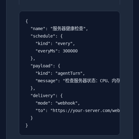
{

  "name": "服务器健康检查",

  "schedule": {

    "kind": "every",

    "everyMs": 300000

  },

  "payload": {

    "kind": "agentTurn",

    "message": "检查服务器状态：CPU、内存、磁盘使
  },

  "delivery": {

    "mode": "webhook",

    "to": "https://your-server.com/webhook/hea
  }

}