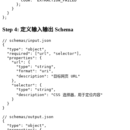
        code: 'EXTRACTION_FAILED'

      };

    }

  }

};
Step 4: 定义输入输出 Schema
// schemas/input.json

{

  "type": "object",

  "required": ["url", "selector"],

  "properties": {

    "url": {

      "type": "string",

      "format": "uri",

      "description": "目标网页 URL"

    },

    "selector": {

      "type": "string",

      "description": "CSS 选择器，用于定位内容"

    }

  }

}

// schemas/output.json

{

  "type": "object",

  "properties": {
