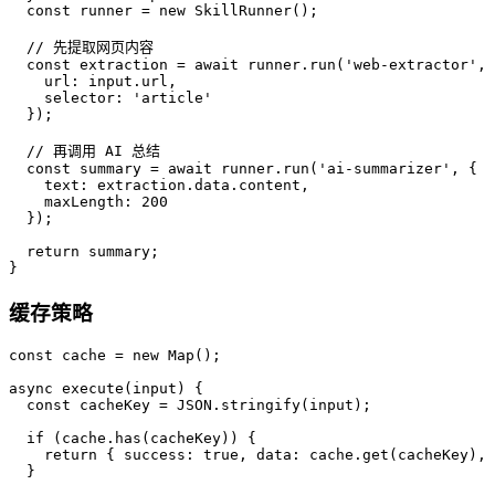
  const runner = new SkillRunner();

  // 先提取网页内容

  const extraction = await runner.run('web-extractor', 
    url: input.url,

    selector: 'article'

  });

  // 再调用 AI 总结

  const summary = await runner.run('ai-summarizer', {

    text: extraction.data.content,

    maxLength: 200

  });

  return summary;

}
缓存策略
const cache = new Map();

async execute(input) {

  const cacheKey = JSON.stringify(input);

  if (cache.has(cacheKey)) {

    return { success: true, data: cache.get(cacheKey), 
  }
