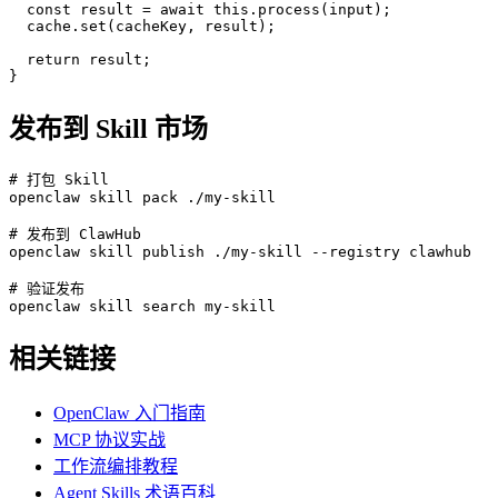
  const result = await this.process(input);

  cache.set(cacheKey, result);

  return result;

}
发布到 Skill 市场
# 打包 Skill

openclaw skill pack ./my-skill

# 发布到 ClawHub

openclaw skill publish ./my-skill --registry clawhub

# 验证发布

openclaw skill search my-skill
相关链接
OpenClaw 入门指南
MCP 协议实战
工作流编排教程
Agent Skills 术语百科