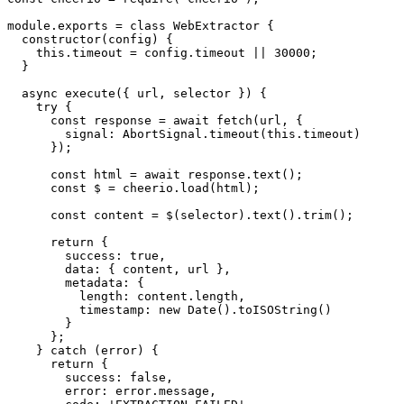
module.exports = class WebExtractor {

  constructor(config) {

    this.timeout = config.timeout || 30000;

  }

  async execute({ url, selector }) {

    try {

      const response = await fetch(url, {

        signal: AbortSignal.timeout(this.timeout)

      });

      const html = await response.text();

      const $ = cheerio.load(html);

      const content = $(selector).text().trim();

      return {

        success: true,

        data: { content, url },

        metadata: {

          length: content.length,

          timestamp: new Date().toISOString()

        }

      };

    } catch (error) {

      return {

        success: false,

        error: error.message,
