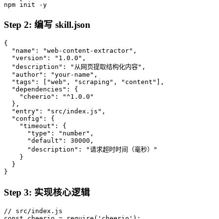
npm init -y
Step 2: 编写 skill.json
{

  "name": "web-content-extractor",

  "version": "1.0.0",

  "description": "从网页提取结构化内容",

  "author": "your-name",

  "tags": ["web", "scraping", "content"],

  "dependencies": {

    "cheerio": "^1.0.0"

  },

  "entry": "src/index.js",

  "config": {

    "timeout": {

      "type": "number",

      "default": 30000,

      "description": "请求超时时间（毫秒）"

    }

  }

}
Step 3: 实现核心逻辑
// src/index.js

const cheerio = require('cheerio');
