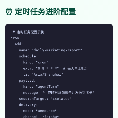
⏰ 定时任务进阶配置
# 定时任务配置示例

cron:

  add:

    name: "daily-marketing-report"

    schedule:

      kind: "cron"

      expr: "0 8 * * *"  # 每天早上8点

      tz: "Asia/Shanghai"

    payload:

      kind: "agentTurn"

      message: "生成昨日营销报告并发送到飞书"

    sessionTarget: "isolated"

    delivery:

      mode: "announce"

      channel: "feishu"