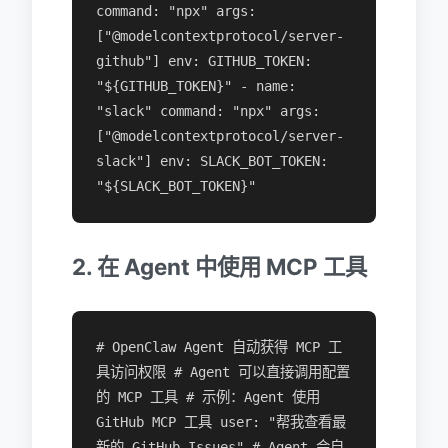
command: "npx" args:
["@modelcontextprotocol/server-
github"] env: GITHUB_TOKEN:
"${GITHUB_TOKEN}" - name:
"slack" command: "npx" args:
["@modelcontextprotocol/server-
slack"] env: SLACK_BOT_TOKEN:
"${SLACK_BOT_TOKEN}"
2. 在 Agent 中使用 MCP 工具
# OpenClaw Agent 自动获得 MCP 工
具访问权限 # Agent 可以直接调用配置
的 MCP 工具 # 示例：Agent 使用
GitHub MCP 工具 user: "帮我查看最
新的 GitHub Issues" # Agent 会自