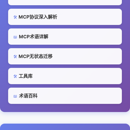
MCP协议深入解析
🛠️
MCP术语详解
📖
MCP无状态迁移
🛠️
工具库
🛠️
术语百科
📖