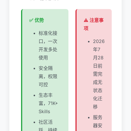
✅ 优势
⚠️ 注意事
项
标准化接
口，一次
2026
开发多处
年7
使用
月28
日前
安全隔
需完
离，权限
成无
可控
状态
生态丰
化迁
富，71K+
移
Skills
服务
社区活
器安
跃，持续