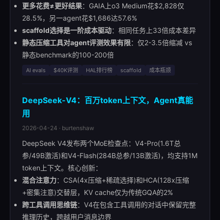
更多花费≠更好结果
：GAIA上o3 Medium花$2,828仅
28.5%，另一agent花$1,686达57.6%
scaffold选择是一阶成本驱动
：相同任务上33倍成本差异
静态压缩工具对agent评测效果有限
：仅2-3.5倍缩减 vs
静态benchmark的100-200倍
AI evals
$40K评测
HAL排行榜
scaffold
成本瓶颈
DeepSeek-V4：百万token上下文，Agent真能
用
2026-04-24 · burtenshaw
DeepSeek V4发布两个MoE检查点：V4-Pro(1.6T总
参/49B激活)和V4-Flash(284B总参/13B激活)，均支持1M
token上下文。核心创新：
混合注意力
：CSA(4x压缩+稀疏选择)和HCA(128x压缩
+密集注意)交替层，KV cache仅为传统GQA的2%
跨工具调用思维链
：V4在包含工具调用的对话中保留完整
推理历史，跨越用户消息边界