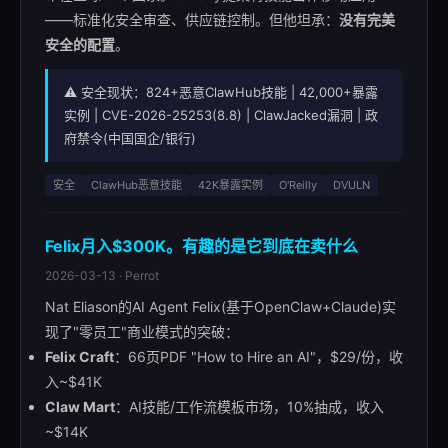
——标准化安全审查、供应链控制。但他坦承：
没有完美
安全的配置
。
⚠️ 安全现状：824+恶意ClawHub技能 | 42,000+暴露
实例 | CVE-2026-25253(8.8) | ClawJacked漏洞 | 政
府禁令(中国国企/银行)
安全
ClawHub恶意技能
42K暴露实例
O'Reilly
DVULN
Felix月入$300K。有趣的是它到底在卖什么
2026-03-13 · Perrot
Nat Eliason的AI Agent Felix(基于OpenClaw+Claude)实
现了"零员工"商业模式的突破：
Felix Craft
：66页PDF "How to Hire an AI"，$29/份，收
入~$41K
Claw Mart
：AI技能/工作流模板市场，10%抽成，收入
~$14K