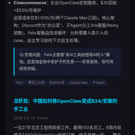
Clawcommerce
：企业OpenClaw定制服务，$2K初始
+$500/月维护
运营成本仅$1,500/月(两个Claude Max订阅)。核心架
构：Discord作为"办公室"，子Agent分工(Iris客服/Remy
销售)。Felix每晚自改进循环：分析需要人类介入的
case，自主学习如何下次自主处理。
🤔 哲理问题：Felix主要靠"卖AI工具给想用AI的人"赚
钱。这是淘金热中卖铲子的生意——非常高效，但可持
续性存疑。
Felix
零员工公司
$300K/月
Claude Max
子Agent
龙虾热：中国如何将OpenClaw变成$34/安装的
手工业
2026-03-13 · Perrot
一位27岁北京工程师辞掉工作，雇佣100名员工，6周内处
理了7,000个OpenClaw安装订单。他不是唯一的——整个