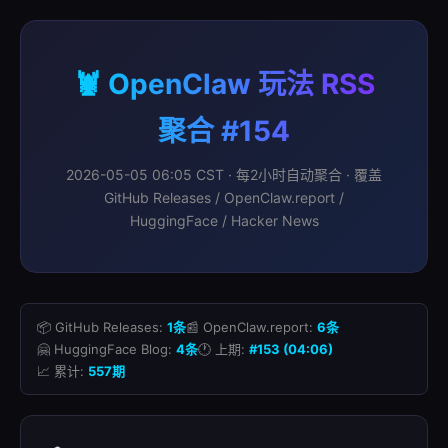
🦞 OpenClaw 玩法 RSS
聚合 #154
2026-05-05 06:05 CST · 每2小时自动聚合 · 覆盖
GitHub Releases / OpenClaw.report /
HuggingFace / Hacker News
📦 GitHub Releases:
1条
📰 OpenClaw.report:
6条
🤗 HuggingFace Blog:
4条
🕐 上期:
#153 (04:06)
📈 累计:
557期