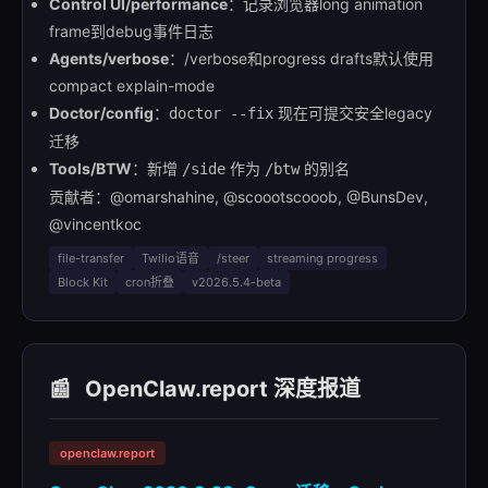
Control UI/performance
：记录浏览器long animation
frame到debug事件日志
Agents/verbose
：/verbose和progress drafts默认使用
compact explain-mode
Doctor/config
：
现在可提交安全legacy
doctor --fix
迁移
Tools/BTW
：新增
作为
的别名
/side
/btw
贡献者：@omarshahine, @scoootscooob, @BunsDev,
@vincentkoc
file-transfer
Twilio语音
/steer
streaming progress
Block Kit
cron折叠
v2026.5.4-beta
📰
OpenClaw.report 深度报道
openclaw.report