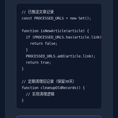
// 已推送文章记录

const PROCESSED_URLS = new Set();

function isNewArticle(article) {

  if (PROCESSED_URLS.has(article.link)) {

    return false;

  }

  PROCESSED_URLS.add(article.link);

  return true;

}

// 定期清理旧记录（保留30天）

function cleanupOldRecords() {

  // 实现清理逻辑

}