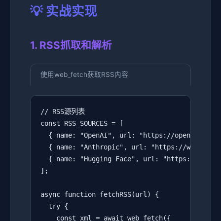
💡 实战实现
1. RSS抓取和解析
使用web_fetch获取RSS内容
// RSS源列表

const RSS_SOURCES = [

  { name: "OpenAI", url: "https://openai.com/b
  { name: "Anthropic", url: "https://www.anthr
  { name: "Hugging Face", url: "https://huggin
];

async function fetchRSS(url) {

  try {

    const xml = await web_fetch({
