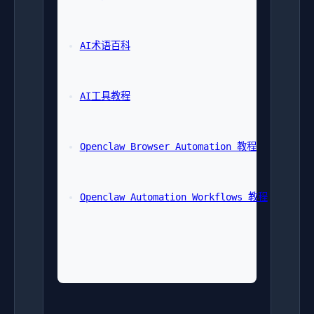
AI术语百科
AI工具教程
Openclaw Browser Automation 教程
Openclaw Automation Workflows 教程