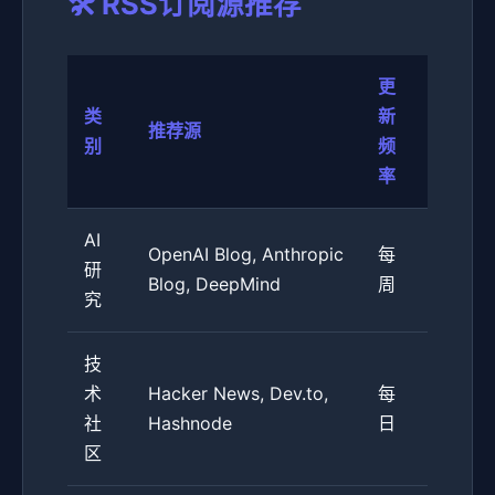
🛠️ RSS订阅源推荐
更
类
新
推荐源
别
频
率
AI
OpenAI Blog, Anthropic
每
研
Blog, DeepMind
周
究
技
术
Hacker News, Dev.to,
每
社
Hashnode
日
区