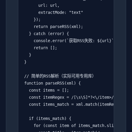
      url: url,

      extractMode: "text"

    });

    return parseRSS(xml);

  } catch (error) {

    console.error(`获取RSS失败: ${url}`, error)
    return [];

  }

}

// 简单的RSS解析（实际可用专用库）

function parseRSS(xml) {

  const items = [];

  const itemRegex = /
[\s\S]*?<\/item>/g;

  const items_match = xml.match(itemRegex);

  if (items_match) {

    for (const item of items_match.slice(0, 5)