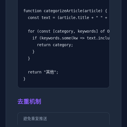
function categorizeArticle(article) {

  const text = (article.title + " " + article.
  for (const [category, keywords] of Object.en
    if (keywords.some(kw => text.includes(kw))
      return category;

    }

  }

  return "其他";

}
去重机制
避免重复推送