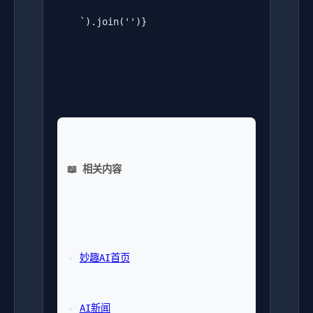
    `).join('')}

📖 相关内容
妙趣AI首页
AI新闻