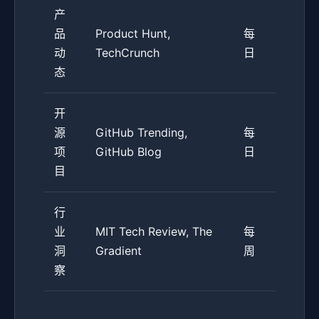
产
品
Product Hunt,
每
动
TechCrunch
日
态
开
源
GitHub Trending,
每
项
GitHub Blog
日
目
行
业
MIT Tech Review, The
每
洞
Gradient
周
察