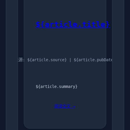
${article.title}
来源: ${article.source} | ${article.pubDate}
${article.summary}
阅读全文 →