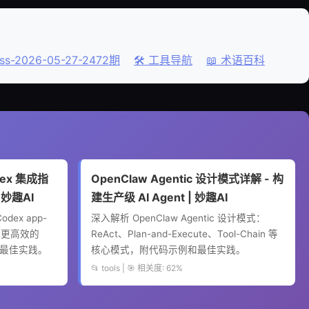
ss-2026-05-27-2472期
🛠️ 工具导航
📖 术语百科
odex 集成指
OpenClaw Agentic 设计模式详解 - 构
 妙趣AI
建生产级 AI Agent | 妙趣AI
dex app-
深入解析 OpenClaw Agentic 设计模式：
实现更高效的
ReAct、Plan-and-Execute、Tool-Chain 等
和最佳实践。
核心模式，附代码示例和最佳实践。
📂 tools | 🎯 相关度: 62%