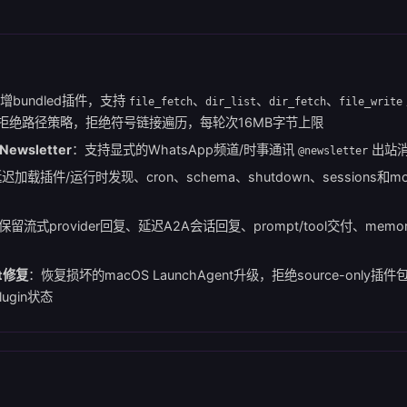
增bundled插件，支持
、
、
、
file_fetch
dir_list
dir_fetch
file_write
拒绝路径策略，拒绝符号链接遍历，每轮次16MB字节上限
Newsletter
：支持显式的WhatsApp频道/时事通讯
出站
@newsletter
迟加载插件/运行时发现、cron、schema、shutdown、sessions
保留流式provider回复、延迟A2A会话回复、prompt/tool交付、mem
nt修复
：恢复损坏的macOS LaunchAgent升级，拒绝source-only插
lugin状态