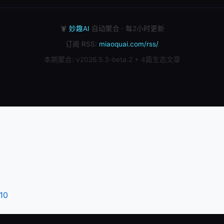
🦞
妙趣AI
自动聚合 · 每2小时更新
订阅 RSS:
miaoquai.com/rss/
本期聚合: v2026.5.3-beta.2 + 4篇生态文章
10