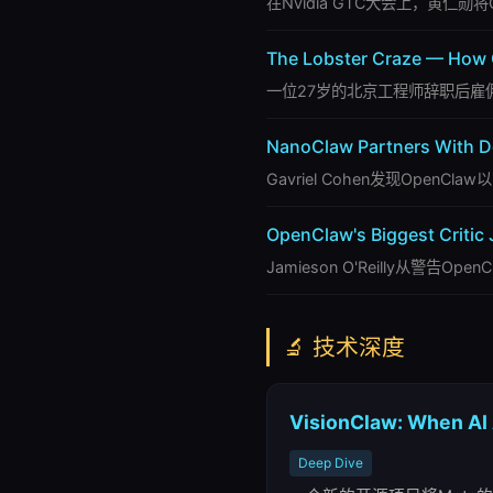
在Nvidia GTC大会上，黄仁
The Lobster Craze — How C
一位27岁的北京工程师辞职后雇佣
NanoClaw Partners With Do
Gavriel Cohen发现Ope
OpenClaw's Biggest Critic 
Jamieson O'Reilly
🔬 技术深度
VisionClaw: When AI 
Deep Dive