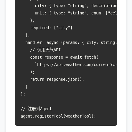
      city: { type: "string", description: "城
      unit: { type: "string", enum: ["celsius", 
    },

    required: ["city"]

  },

  handler: async (params: { city: string; unit?:
    // 调用天气API

    const response = await fetch(

      `https://api.weather.com/current?city=${pa
    );

    return response.json();

  }

};

// 注册到Agent

agent.registerTool(weatherTool);