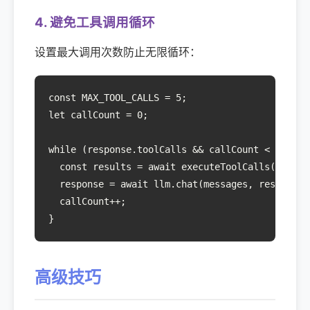
4. 避免工具调用循环
设置最大调用次数防止无限循环：
const MAX_TOOL_CALLS = 5;

let callCount = 0;

while (response.toolCalls && callCount < MAX_TOO
  const results = await executeToolCalls(respons
  response = await llm.chat(messages, results);

  callCount++;

}
高级技巧