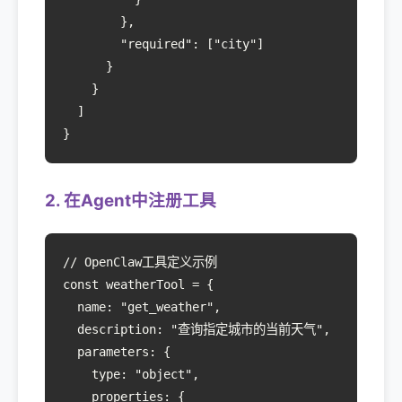
        },

        "required": ["city"]

      }

    }

  ]

}
2. 在Agent中注册工具
// OpenClaw工具定义示例

const weatherTool = {

  name: "get_weather",

  description: "查询指定城市的当前天气",

  parameters: {

    type: "object",

    properties: {
