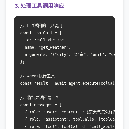
3. 处理工具调用响应
// LLM返回的工具调用

const toolCall = {

  id: "call_abc123",

  name: "get_weather",

  arguments: '{"city": "北京", "unit": "celsius"
};

// Agent执行工具

const result = await agent.executeToolCall(toolC
// 将结果返回给LLM

const messages = [

  { role: "user", content: "北京天气怎么样？" },

  { role: "assistant", toolCalls: [toolCall] },

  { role: "tool", toolCallId: "call_abc123", co