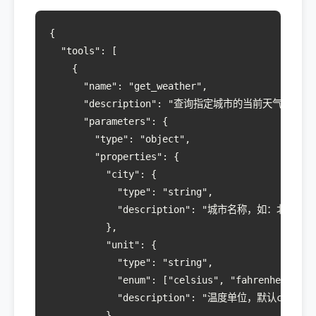
{

  "tools": [

    {

      "name": "get_weather",

      "description": "查询指定城市的当前天气",

      "parameters": {

        "type": "object",

        "properties": {

          "city": {

            "type": "string",

            "description": "城市名称，如：北京、上
          },

          "unit": {

            "type": "string",

            "enum": ["celsius", "fahrenheit"],

            "description": "温度单位，默认celsius"
          }
