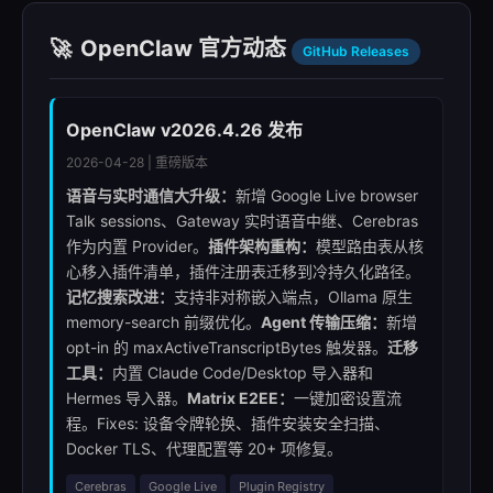
🚀
OpenClaw 官方动态
GitHub Releases
OpenClaw v2026.4.26 发布
2026-04-28 | 重磅版本
语音与实时通信大升级：
新增 Google Live browser
Talk sessions、Gateway 实时语音中继、Cerebras
作为内置 Provider。
插件架构重构：
模型路由表从核
心移入插件清单，插件注册表迁移到冷持久化路径。
记忆搜索改进：
支持非对称嵌入端点，Ollama 原生
memory-search 前缀优化。
Agent 传输压缩：
新增
opt-in 的 maxActiveTranscriptBytes 触发器。
迁移
工具：
内置 Claude Code/Desktop 导入器和
Hermes 导入器。
Matrix E2EE：
一键加密设置流
程。Fixes: 设备令牌轮换、插件安装安全扫描、
Docker TLS、代理配置等 20+ 项修复。
Cerebras
Google Live
Plugin Registry