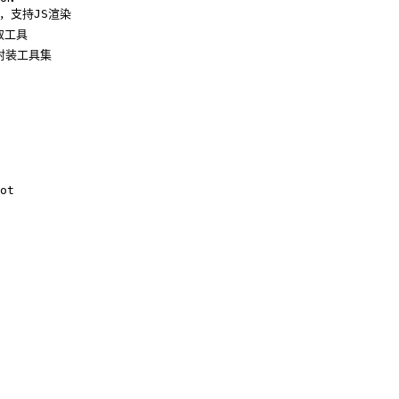
抓取，支持JS渲染

取工具

r封装工具集

ot