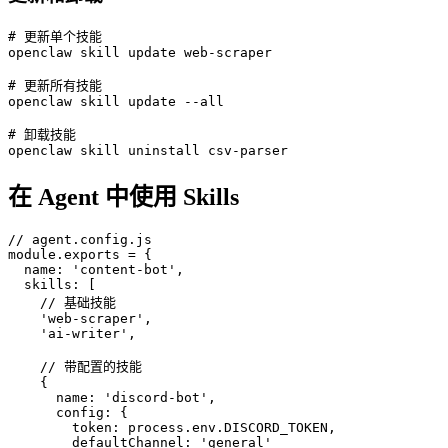
# 更新单个技能

openclaw skill update web-scraper

# 更新所有技能

openclaw skill update --all

# 卸载技能

openclaw skill uninstall csv-parser
在 Agent 中使用 Skills
// agent.config.js

module.exports = {

  name: 'content-bot',

  skills: [

    // 基础技能

    'web-scraper',

    'ai-writer',

    // 带配置的技能

    {

      name: 'discord-bot',

      config: {

        token: process.env.DISCORD_TOKEN,

        defaultChannel: 'general'
