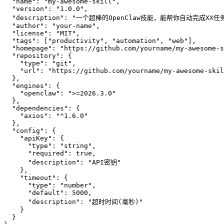
  "name": "my-awesome-skill",

  "version": "1.0.0",

  "description": "一个超棒的OpenClaw技能，能帮你自动完成XX任务
  "author": "your-name",

  "license": "MIT",

  "tags": ["productivity", "automation", "web"],

  "homepage": "https://github.com/yourname/my-awesome-s
  "repository": {

    "type": "git",

    "url": "https://github.com/yourname/my-awesome-skil
  },

  "engines": {

    "openclaw": ">=2026.3.0"

  },

  "dependencies": {

    "axios": "^1.6.0"

  },

  "config": {

    "apiKey": {

      "type": "string",

      "required": true,

      "description": "API密钥"

    },

    "timeout": {

      "type": "number",

      "default": 5000,

      "description": "超时时间(毫秒)"

    }

  }
