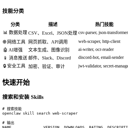
技能分类
分类
描述
热门技能
📊 数据处理
csv-parser, json-transformer
CSV、Excel、JSON处理
web-scraper, http-client
🌐 网络工具
网页抓取、API调用
ai-writer, ocr-reader
🤖 AI增强
文本生成、图像识别
discord-bot, email-sender
📱 消息推送
邮件、Slack、Discord
🔒 安全工具
jwt-validator, secret-manag
加密、验证、审计
快速开始
搜索和安装 Skills
# 搜索技能

openclaw skill search web-scraper

# 输出

NAME              VERSION  DOWNLOADS  RATING  DESCRIPTI