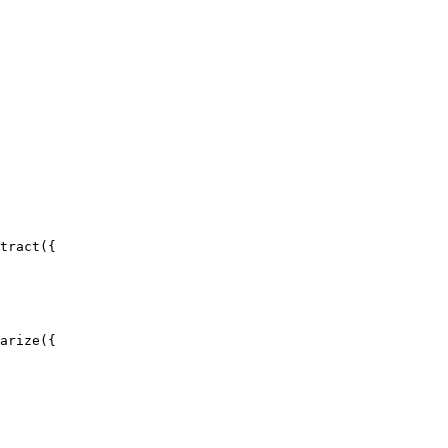
tract({

arize({
