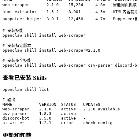
web-scraper       2.1.0    15,234     4.8⭐   智能网页
html-extractor    1.5.2    8,901      4.5⭐   HTML内容提
puppeteer-helper  3.0.1    12,456     4.7⭐   Puppetee
# 安装技能

openclaw skill install web-scraper

# 安装特定版本

openclaw skill install web-scraper@2.1.0

# 安装多个技能

openclaw skill install web-scraper csv-parser discord-b
查看已安装 Skills
openclaw skill list

# 输出

NAME           VERSION  STATUS   UPDATES

web-scraper    2.1.0    active   2.2.0 available

csv-parser     1.8.3    active   -

discord-bot    3.5.0    active   -

ai-writer      1.2.1    error    check config
更新和卸载