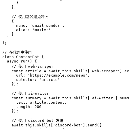
      }

    },

    // 使用别名避免冲突

    {

      name: 'email-sender',

      alias: 'mailer'

    }

  ]

};

// 在代码中使用

class ContentBot {

  async run() {

    // 使用 web-scraper

    const article = await this.skills['web-scraper'].ex
      url: 'https://example.com/news',

      selector: 'article'

    });

    // 使用 ai-writer

    const summary = await this.skills['ai-writer'].summ
      text: article.content,

      length: 200

    });

    // 使用 discord-bot 发送

    await this.skills['discord-bot'].send({
