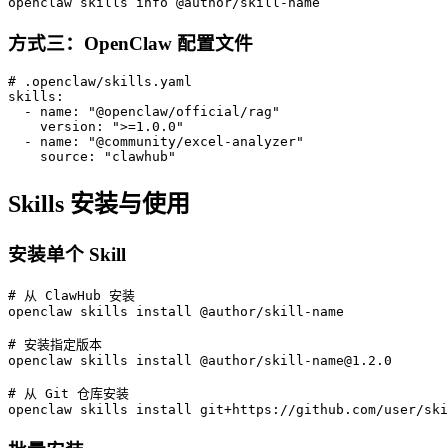
openclaw skills info @author/skill-name
方式三：OpenClaw 配置文件
# .openclaw/skills.yaml

skills:

  - name: "@openclaw/official/rag"

    version: ">=1.0.0"

  - name: "@community/excel-analyzer"

    source: "clawhub"
Skills 安装与使用
安装单个 Skill
# 从 ClawHub 安装

openclaw skills install @author/skill-name

# 安装指定版本

openclaw skills install @author/skill-name@1.2.0

# 从 Git 仓库安装

openclaw skills install git+https://github.com/user/ski