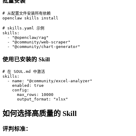
批量安装
# 从配置文件安装所有依赖

openclaw skills install

# skills.yaml 示例

skills:

  - "@openclaw/rag"

  - "@community/web-scraper"

  - "@community/chart-generator"
使用已安装的 Skill
# 在 SOUL.md 中激活

skills:

  - name: "@community/excel-analyzer"

    enabled: true

    config:

      max_rows: 10000

      output_format: "xlsx"
如何选择高质量的 Skill
评判标准：