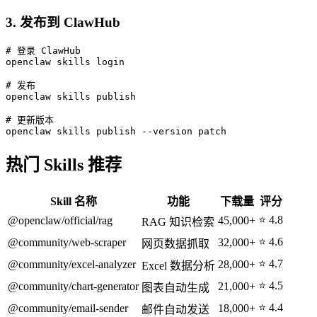
3. 发布到 ClawHub
# 登录 ClawHub

openclaw skills login

# 发布

openclaw skills publish

# 更新版本

openclaw skills publish --version patch
热门 Skills 推荐
Skill 名称
功能
下载量
评分
⭐ 4.8
@openclaw/official/rag
45,000+
RAG 知识检索
⭐ 4.6
@community/web-scraper
32,000+
网页数据抓取
⭐ 4.7
@community/excel-analyzer
28,000+
Excel 数据分析
⭐ 4.5
@community/chart-generator
21,000+
图表自动生成
⭐ 4.4
@community/email-sender
18,000+
邮件自动发送