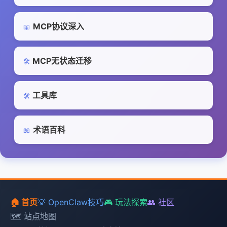
MCP协议深入
📖
MCP无状态迁移
🛠️
工具库
🛠️
术语百科
📖
🏠 首页
💡 OpenClaw技巧
🎮 玩法探索
👥 社区
🗺️ 站点地图