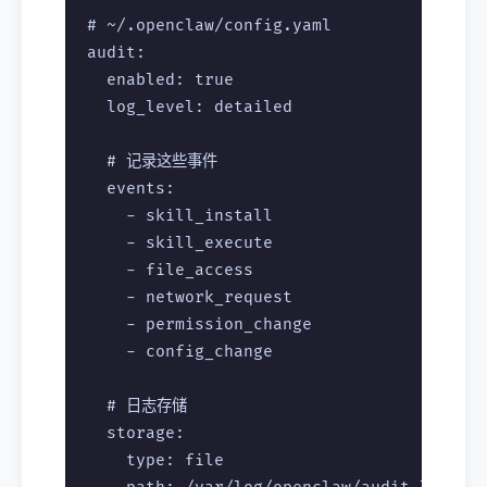
# ~/.openclaw/config.yaml

audit:

  enabled: true

  log_level: detailed

  # 记录这些事件

  events:

    - skill_install

    - skill_execute

    - file_access

    - network_request

    - permission_change

    - config_change

  # 日志存储

  storage:

    type: file
