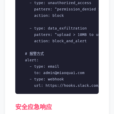
    - type: unauthorized_access

      pattern: "permission_denied > 10/mi
      action: block

    - type: data_exfiltration

      pattern: "upload > 10MB to unknown 
      action: block_and_alert

  # 报警方式

  alert:

    - type: email

      to: admin@miaoquai.com

    - type: webhook

安全应急响应