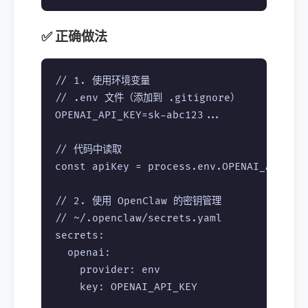
✅ 正确做法
// 1. 使用环境变量

// .env 文件（添加到 .gitignore）

OPENAI_API_KEY=sk-abc123...

// 代码中读取

const apiKey = process.env.OPENAI_API_KEY
// 2. 使用 OpenClaw 的密钥管理

// ~/.openclaw/secrets.yaml

secrets:

  openai:

    provider: env

    key: OPENAI_API_KEY
