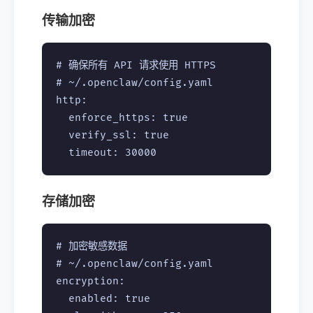
传输加密
# 确保所有 API 请求使用 HTTPS

# ~/.openclaw/config.yaml

http:

  enforce_https: true

  verify_ssl: true

存储加密
# 加密敏感数据

# ~/.openclaw/config.yaml

encryption:

  enabled: true
