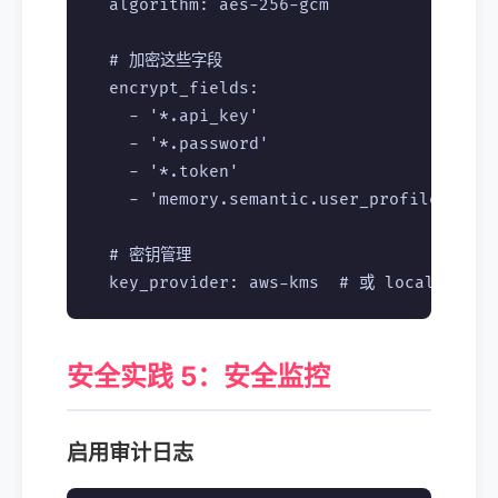
  algorithm: aes-256-gcm

  # 加密这些字段

  encrypt_fields:

    - '*.api_key'

    - '*.password'

    - '*.token'

    - 'memory.semantic.user_profile'

  # 密钥管理

安全实践 5：安全监控
启用审计日志