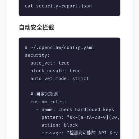
自动安全拦截
# ~/.openclaw/config.yaml

security:

  auto_vet: true

  block_unsafe: true

  auto_vet_mode: strict

  # 自定义规则

  custom_rules:

    - name: check-hardcoded-keys

      pattern: "sk-[a-zA-Z0-9]{20,}"

      action: block
