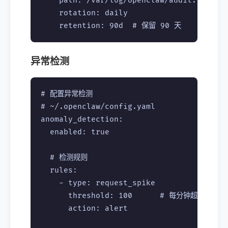
    path: /var/log/openclaw/audit.log

    rotation: daily

异常检测
# 配置异常检测

# ~/.openclaw/config.yaml

anomaly_detection:

  enabled: true

  # 检测规则

  rules:

    - type: request_spike

      threshold: 100      # 每分钟超过 100
      action: alert
