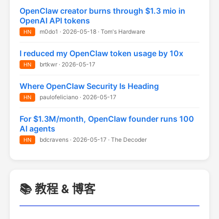
OpenClaw creator burns through $1.3 mio in
OpenAI API tokens
m0do1 · 2026-05-18 · Tom's Hardware
HN
I reduced my OpenClaw token usage by 10x
brtkwr · 2026-05-17
HN
Where OpenClaw Security Is Heading
paulofeliciano · 2026-05-17
HN
For $1.3M/month, OpenClaw founder runs 100
AI agents
bdcravens · 2026-05-17 · The Decoder
HN
📚 教程 & 博客