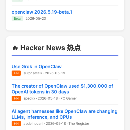
openclaw 2026.5.19-beta.1
2026-05-20
Beta
🔥 Hacker News 热点
Use Grok in OpenClaw
surprisetalk · 2026-05-19
HN
The creator of OpenClaw used $1,300,000 of
OpenAI tokens in 30 days
speckx · 2026-05-18 · PC Gamer
HN
AI agent harnesses like OpenClaw are changing
LLMs, inference, and CPUs
abdelhousni · 2026-05-18 · The Register
HN