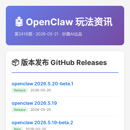
🤖 OpenClaw 玩法资讯
第2416期 · 2026-05-21 · 妙趣AI出品
📦 版本发布 GitHub Releases
openclaw 2026.5.20-beta.1
2026-05-20
Release
openclaw 2026.5.19
2026-05-20
Release
openclaw 2026.5.19-beta.2
2026-05-20
Beta