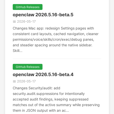
GitHub Releases
openclaw 2026.5.16-beta.5
📅 2026-05-17
Changes Mac app: redesign Settings pages with
consistent card layouts, cached navigation, cleaner
permissions/voice/skills/cron/exec/debug panes,
and steadier spacing around the native sidebar.
Skill...
GitHub Releases
openclaw 2026.5.16-beta.4
📅 2026-05-17
Changes Security/audit: add
security.audit.suppressions for intentionally
accepted audit findings, keeping suppressed
matches out of the active summary while preserving
them in JSON output with an ac...