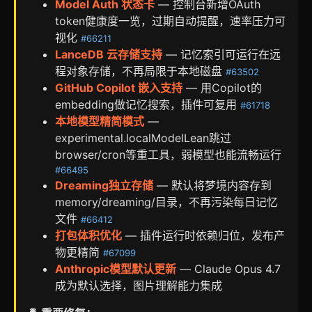
Model Auth 状态卡
— 控制台新增OAuth
token健康度一览，过期自动提醒，速率压力可
视化
#66211
LanceDB 云存储支持
— 记忆索引可运行在远
程对象存储，不再局限于本地磁盘
#63502
GitHub Copilot 嵌入支持
— 用Copilot的
embedding做记忆搜索，插件可复用
#61718
本地模型精简模式
—
experimental.localModelLean跳过
browser/cron等重工具，弱模型也能流畅运行
#66495
Dreaming独立存储
— 默认将梦境内容存到
memory/dreaming/目录，不再污染每日记忆
文件
#66412
打包体积优化
— 插件运行时依赖归位，发布产
物更精简
#67099
Anthropic模型默认更新
— Claude Opus 4.7
成为默认选择，图片理解能力集成