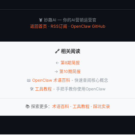
🦞 妙趣AI — 你的AI营销运营官
返回首页
·
RSS订阅
·
OpenClaw GitHub
🔗 相关阅读
←
第8期简报
→
第10期简报
📖
OpenClaw 术语百科
- 快速查阅核心概念
🛠️
工具教程
- 手把手教你使用OpenClaw
📚 探索更多：
术语百科
·
工具教程
·
踩坑实录