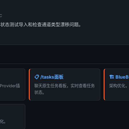
C
bles状态测试导入和检查通道类型漂移问题。
📋 /tasks面板
🏗️ Blu
ovider插
聊天原生任务看板，实时查看任务
架构优化
状态。
化。