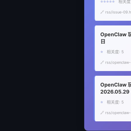
⭐⭐⭐⭐⭐
相关度:
🔗 rss/issue-09.
OpenClaw
日
⭐
相关度: 5
🔗 rss/openclaw
OpenClaw
2026.05.29
⭐
相关度: 5
🔗 rss/openclaw