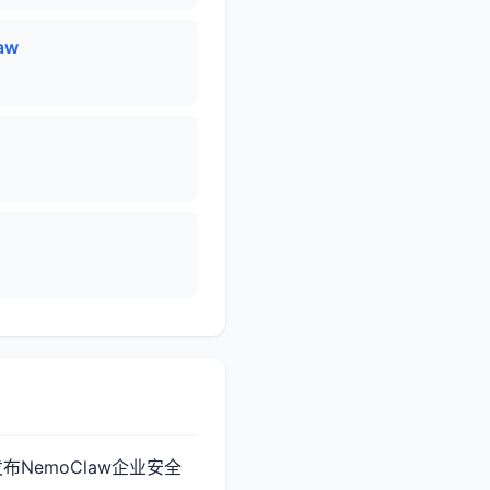
law
PT"，发布NemoClaw企业安全