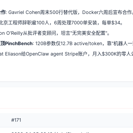
合作
: Gavriel Cohen周末500行替代版，Docker六周后宣布合
7岁北京工程师辞职雇100人，6周处理7000单安装，每单$34。
ieson O'Reilly从批评者变顾问，坦言"无完美安全配置"。
登顶PinchBench
: 120B参数仅12.7B active/token，靠"机器
Nat Eliason给OpenClaw agent Stripe账户，月入$300K
#171