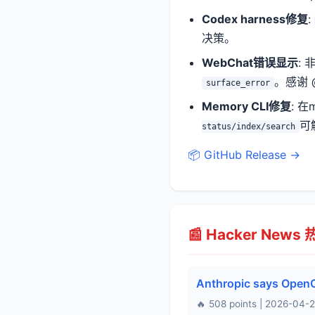
Codex harness修复
:
决策。
WebChat错误显示
: 
。感谢 @
surface_error
Memory CLI修复
: 在
可
status/index/search
📦 GitHub Release →
📰 Hacker News
Anthropic says OpenC
🔥 508 points | 2026