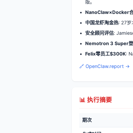
版。
NanoClaw×Docker
中国龙虾淘金热
: 2
安全顾问评估
: Jam
Nemotron 3 Super
Felix零员工$300K
: 
🔗 OpenClaw.report →
📊 执行摘要
期次