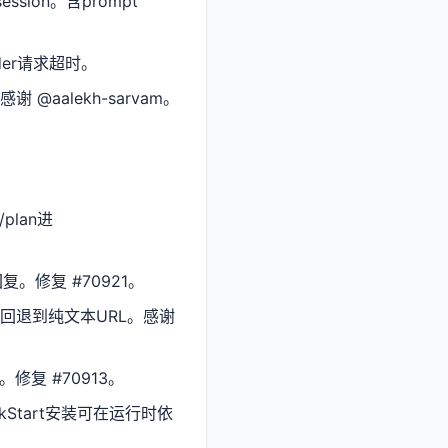
sion。含prompt
der请求超时。
 @aalekh-sarvam。
plan进
回复。修复 #70921。
不再回退到纯文本URL。感谢
m。修复 #70913。
uickStart安装可在运行时依