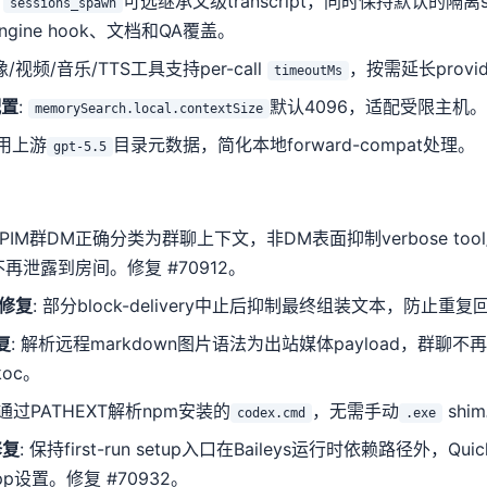
:
可选继承父级transcript，同时保持默认的隔离ses
sessions_spawn
t-engine hook、文档和QA覆盖。
像/视频/音乐/TTS工具支持per-call
，按需延长provi
timeoutMs
配置
:
默认4096，适配受限主机。感谢
memorySearch.local.contextSize
使用上游
目录元数据，简化本地forward-compat处理。
gpt-5.5
MPIM群DM正确分类为群聊上下文，非DM表面抑制verbose tool/
迹不再泄露到房间。修复 #70912。
复修复
: 部分block-delivery中止后抑制最终组装文本，防止重复
复
: 解析远程markdown图片语法为出站媒体payload，群聊
koc。
 通过PATHEXT解析npm安装的
，无需手动
shi
codex.cmd
.exe
修复
: 保持first-run setup入口在Baileys运行时依赖路径外，Q
p设置。修复 #70932。