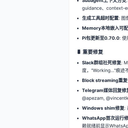
Subagent上下文分支
guidance、contex
生成工具超时配置
: 图
Memory本地嵌入可
Pi包更新至0.70.0
: 
🐛 重要修复
Slack群组社死修复
: 
度，"Working…"痕
Block streaming重
Telegram媒体回复修
@apezam, @vincent
Windows shim修复
:
WhatsApp首次运行
赖就绪前显示WhatsAp