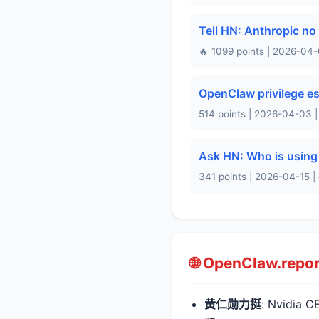
Tell HN: Anthropic no
🔥 1099 points | 20
OpenClaw privilege esc
514 points | 2026-04
Ask HN: Who is usin
341 points | 2026-04
🌐 OpenClaw.rep
黄仁勋力挺
: Nvidia