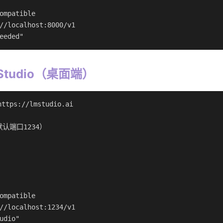
ompatible

//localhost:8000/v1

eeded"
Studio（桌面端）
ttps://lmstudio.ai

认端口1234）

ompatible

//localhost:1234/v1

udio"