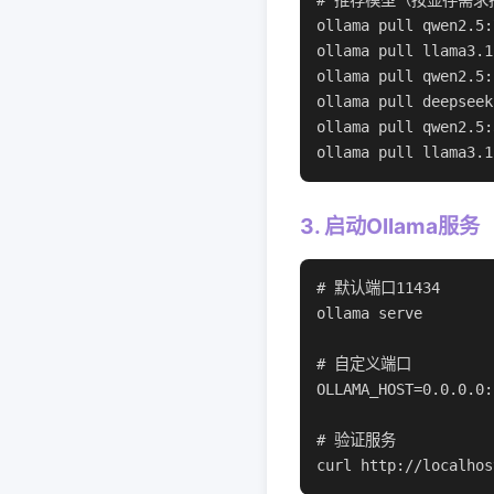
# 推荐模型（按显存需求排
ollama pull qwen2.5
ollama pull llama3.
ollama pull qwen2.5
ollama pull deepse
ollama pull qwen2.5
ollama pull llama3.
3. 启动Ollama服务
# 默认端口11434

ollama serve

# 自定义端口

OLLAMA_HOST=0.0.0.0:
# 验证服务

curl http://localhos