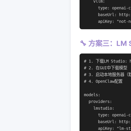
    vllm:

      type: openai-c
      baseUrl: http:
      apiKey: "not-n
🔧 方案三：LM 
# 1. 下载LM Studio: h
# 2. 在GUI中下载模型

# 3. 启动本地服务器（默
# 4. OpenClaw配置

models:

  providers:

    lmstudio:

      type: openai-c
      baseUrl: http:
      apiKey: "lm-st