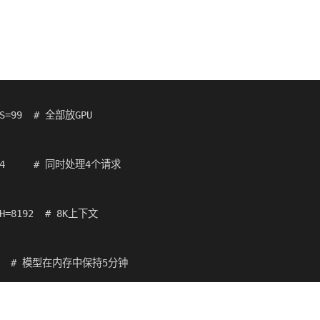
RS=99  # 全部放GPU

L=4     # 同时处理4个请求

TH=8192  # 8K上下文

E=5m  # 模型在内存中保持5分钟