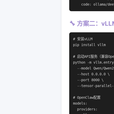
    code: ollama/
🔧 方案二：vL
# 安装vLLM

pip install vllm

# 启动API服务（兼容Ope
python -m vllm.entry
  --model Qwen/Qwen2
  --host 0.0.0.0 \

  --port 8000 \

  --tensor-parallel
# OpenClaw配置

models:

  providers:
