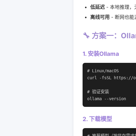
低延迟
- 本地推理
离线可用
- 断网也能
🔧 方案一：Ol
1. 安装Ollama
# Linux/macOS

curl -fsSL https://o
# 验证安装

ollama --version
2. 下载模型