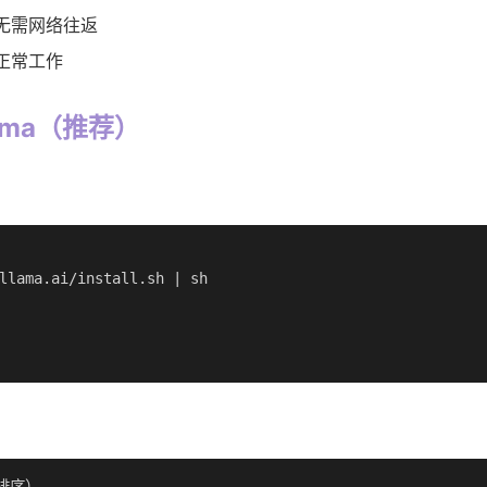
，无需网络往返
正常工作
lama（推荐）
llama.ai/install.sh | sh
