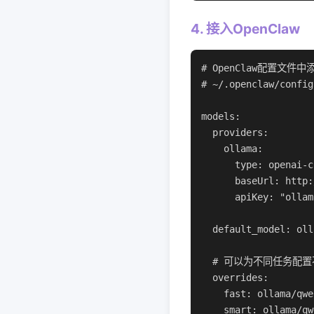
4. 接入OpenClaw
# OpenClaw配置文件中添加
# ~/.openclaw/config
models:

  providers:

    ollama:

      type: openai-c
      baseUrl: http:
      apiKey: "oll
  default_model: oll
  # 可以为不同任务配置
  overrides:

    fast: ollama/q
    smart: ollama/