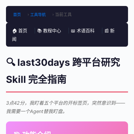
首页
›
工具导航
›
当前工具
|
|
|
🏠 首页
📚 教程中心
📖 术语百科
📰 新
闻
🔍 last30days 跨平台研究
Skill 完全指南
3点42分，我盯着五个平台的开标签页，突然意识到——
我需要一个Agent替我盯盘。