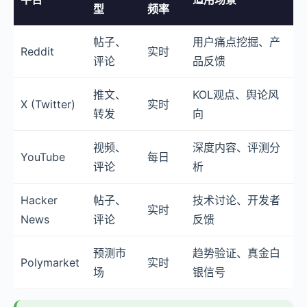
型
频率
帖子、
用户痛点挖掘、产
Reddit
实时
评论
品反馈
推文、
KOL观点、舆论风
X (Twitter)
实时
转发
向
视频、
深度内容、评测分
YouTube
每日
评论
析
Hacker
帖子、
技术讨论、开发者
实时
News
评论
反馈
预测市
趋势验证、真金白
Polymarket
实时
场
银信号