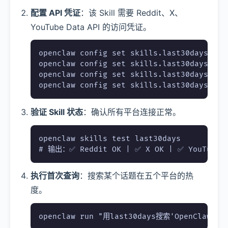
配置 API 凭证
：该 Skill 需要 Reddit、X、
YouTube Data API 的访问凭证。
openclaw config set skills.last30days.red
openclaw config set skills.last30days.red
openclaw config set skills.last30days.x_b
openclaw config set skills.last30days.you
验证 Skill 状态
：确认所有平台连接正常。
openclaw skills test last30days

# 输出：✅ Reddit OK | ✅ X OK | ✅ YouTube O
执行首次查询
：搜索某个话题在五个平台的热
度。
openclaw run "用last30days搜索'OpenCla