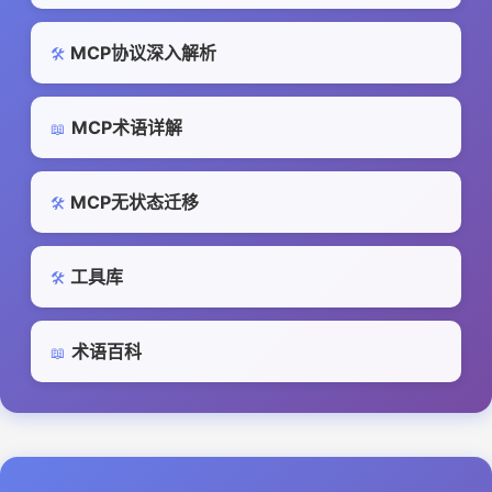
MCP协议深入解析
🛠️
MCP术语详解
📖
MCP无状态迁移
🛠️
工具库
🛠️
术语百科
📖