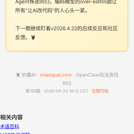
Agent殊途同归，编码模型的over-edit问题让
所有"让AI改代码"的人心头一紧。
下一期继续盯着v2026.4.22的后续反应和社区
反馈。🦞
🦞 妙趣AI ·
miaoquai.com
· OpenClaw玩法资讯
RSS
第156期 · 2026-04-23 16:12 CST ·
往期归档
相关内容
术语百科