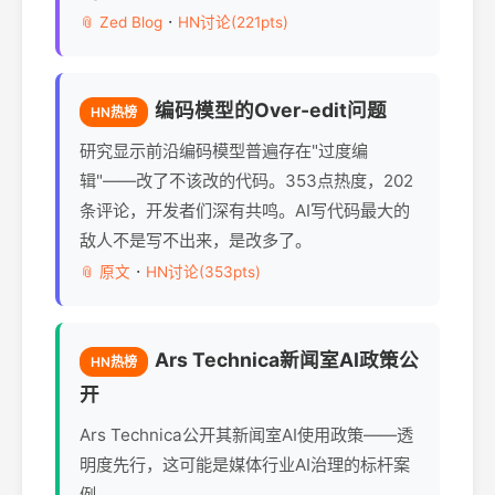
·
📎 Zed Blog
HN讨论(221pts)
编码模型的Over-edit问题
HN热榜
研究显示前沿编码模型普遍存在"过度编
辑"——改了不该改的代码。353点热度，202
条评论，开发者们深有共鸣。AI写代码最大的
敌人不是写不出来，是改多了。
·
📎 原文
HN讨论(353pts)
Ars Technica新闻室AI政策公
HN热榜
开
Ars Technica公开其新闻室AI使用政策——透
明度先行，这可能是媒体行业AI治理的标杆案
例。