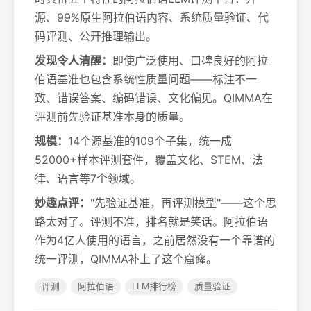
源、99%原生阿拉伯语内容、系统质量验证、代
码评测、公开推理输出。
发现令人清醒：
即使广泛使用、口碑良好的阿拉
伯语基准也包含系统性质量问题——标注不一
致、错误答案、编码错误、文化偏见。QIMMA在
评测前先验证基准本身的质量。
规模：
14个源基准的109个子集，统一成
52000+样本评测套件，覆盖文化、STEM、法
律、语言等7个领域。
妙趣点评：
"先验证基准，再评测模型"——这个思
路太对了。评测不准，排名就是笑话。阿拉伯语
作为4亿人使用的语言，之前居然没有一个靠谱的
统一评测，QIMMA补上了这个窟窿。
评测
阿拉伯语
LLM排行榜
质量验证