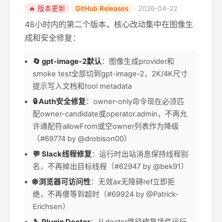
🔥 版本更新
GitHub Releases
· 2026-04-22
48小时内的第二个版本，核心改动集中在图像生
成和安全修复：
🔄 gpt-image-2默认
：图像生成provider和
smoke test全部切到gpt-image-2，2K/4K尺寸
提示写入文档和tool metadata
🔒 Auth安全修复
：owner-only命令现在必须匹
配owner-candidate或operator.admin，不再允
许通配符allowFrom或空owner列表作为降级
（#69774 by @drobison00）
💬 Slack线程修复
：运行时出站消息保持线程别
名，不再掉出目标线程（#62947 by @bek91）
🌐 浏览器可访问性
：无效ax无障碍ref立即拒
绝，不再傻等到超时（#69924 by @Patrick-
Erichsen）