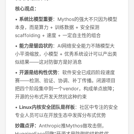
核心观点：
•
系统比模型重要
：Mythos的强大不只因为模型
本身，而是算力 + 训练数据 + 安全探测
scaffolding + 速度 + 一定自主性的组合
•
能力是锯齿状的
：AI网络安全能力不随模型大
小平滑缩放，小模型 + 优秀系统设计可以产出类
似结果——这对防御方是好消息
•
开源是结构性优势
：软件安全已成四阶段速度
赛——检测、验证、协调、补丁传播。闭源项目
把四个阶段集中到一个vendor，构成单点故障；
开源的分布式开发天然抗这种约束
•
Linux内核安全团队是样板
：社区中专注的安全
专业人员可以在开放生态中发挥分布式优势
妙趣点评：
Anthropic推Mythos做攻击侧，
HuggingFace回敬"开源才是防御的结构性优