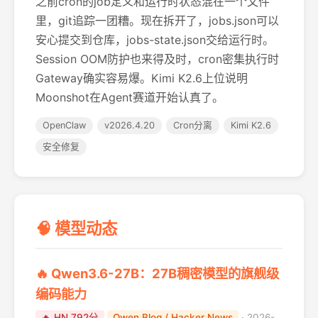
之前cron的job定义和运行时状态混在一个文件
里，git追踪一团糟。现在拆开了，jobs.json可以
安心提交到仓库，jobs-state.json交给运行时。
Session OOM防护也来得及时，cron密集执行时
Gateway确实容易爆。Kimi K2.6上位说明
Moonshot在Agent赛道开始认真了。
OpenClaw
v2026.4.20
Cron分离
Kimi K2.6
安全修复
🧠 模型动态
🔥 Qwen3.6-27B：27B稠密模型的旗舰级
编码能力
🔥 HN 792分
Qwen Blog / Hacker News
· 2026-