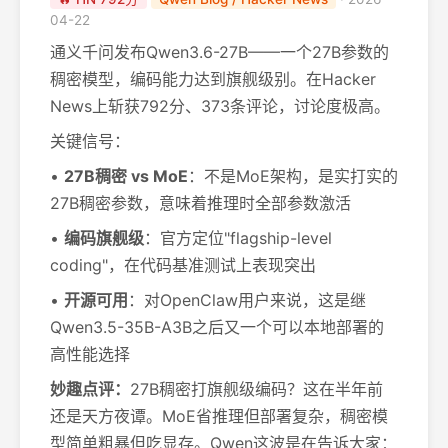
04-22
通义千问发布Qwen3.6-27B——一个27B参数的
稠密模型，编码能力达到旗舰级别。在Hacker
News上斩获792分、373条评论，讨论度极高。
关键信号：
•
27B稠密 vs MoE
：不是MoE架构，是实打实的
27B稠密参数，意味着推理时全部参数激活
•
编码旗舰级
：官方定位"flagship-level
coding"，在代码基准测试上表现突出
•
开源可用
：对OpenClaw用户来说，这是继
Qwen3.5-35B-A3B之后又一个可以本地部署的
高性能选择
妙趣点评：
27B稠密打旗舰级编码？这在半年前
还是天方夜谭。MoE省推理但部署复杂，稠密模
型简单粗暴但吃显存。Qwen这波是在告诉大家：