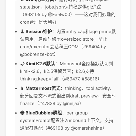
state.json，jobs.json保持稳定供git追踪
（#63105 by @Feelw00）——这对我们妙趣的
cron管理是大利好
🧹 Session维护
：内置entry cap和age prune默
认启用，启动时修剪oversized store，防止
cron/executor会话积压OOM（#69404 by
@bobrenze-bot）
🌙 Kimi K2.6默认
：Moonshot全家桶默认切到
kimi-k2.6，k2.5保留兼容；k2.6支持
thinking.keep="all"（#69477, #68816）
📱 Mattermost流式
：thinking、tool activity、
部分回复文本流式输出到draft preview，安全时
finalize（#47838 by @ninjaa）
🔵 BlueBubbles群组
：per-group
systemPrompt配置注入inbound上下文，支持
通配符匹配（#69198 by @omarshahine）