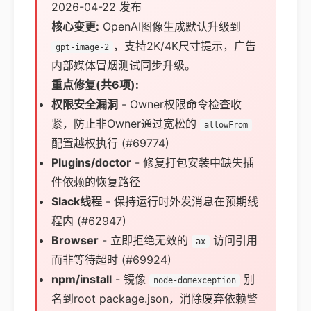
2026-04-22 发布
核心变更:
OpenAI图像生成默认升级到
，支持2K/4K尺寸提示，广告
gpt-image-2
内部媒体冒烟测试同步升级。
重点修复(共6项):
权限安全漏洞
- Owner权限命令检查收
紧，防止非Owner通过宽松的
allowFrom
配置越权执行 (#69774)
Plugins/doctor
- 修复打包安装中缺失插
件依赖的恢复路径
Slack线程
- 保持运行时外发消息在预期线
程内 (#62947)
Browser
- 立即拒绝无效的
访问引用
ax
而非等待超时 (#69924)
npm/install
- 镜像
别
node-domexception
名到root package.json，消除废弃依赖警