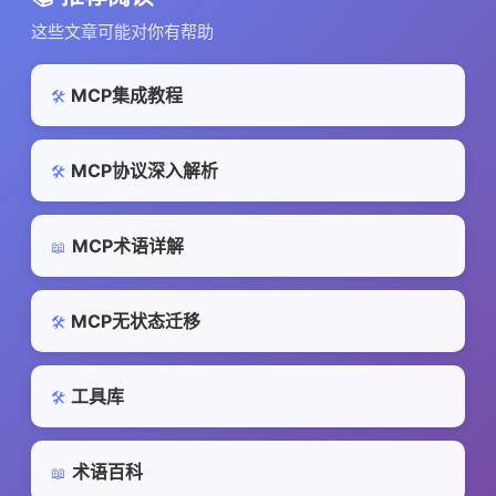
这些文章可能对你有帮助
MCP集成教程
🛠️
MCP协议深入解析
🛠️
MCP术语详解
📖
MCP无状态迁移
🛠️
工具库
🛠️
术语百科
📖