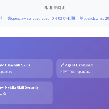
📚 相关阅读
s期
第openclaw-rss-2026-2026--0-4-03-0741期
第openclaw-rss-2
aw Clawhub Skills
🔗 Agent Explained
enclaw
相关主题：openclaw
w Nvidia Skill Security
安全