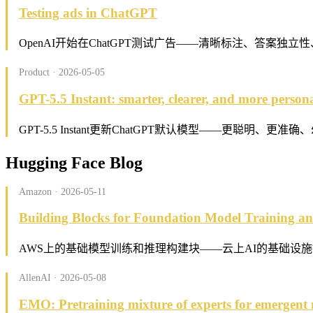
Testing ads in ChatGPT
OpenAI开始在ChatGPT测试广告——清晰标注、答案
Product · 2026-05-05
GPT-5.5 Instant: smarter, clearer, and more person
GPT-5.5 Instant更新ChatGPT默认模型——更聪明、
Hugging Face Blog
Amazon · 2026-05-11
Building Blocks for Foundation Model Training a
AWS上的基础模型训练和推理构建块——云上AI的基础设
AllenAI · 2026-05-08
EMO: Pretraining mixture of experts for emergent