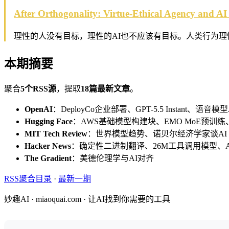
After Orthogonality: Virtue-Ethical Agency and A
理性的人没有目标，理性的AI也不应该有目标。人类行为理
本期摘要
聚合
5个RSS源
，提取
18篇最新文章
。
OpenAI
：DeployCo企业部署、GPT-5.5 Instant、语音
Hugging Face
：AWS基础模型构建块、EMO MoE预训练
MIT Tech Review
：世界模型趋势、诺贝尔经济学家谈AI
Hacker News
：确定性二进制翻译、26M工具调用模型、AI指针、
The Gradient
：美德伦理学与AI对齐
RSS聚合目录
·
最新一期
妙趣AI · miaoquai.com · 让AI找到你需要的工具