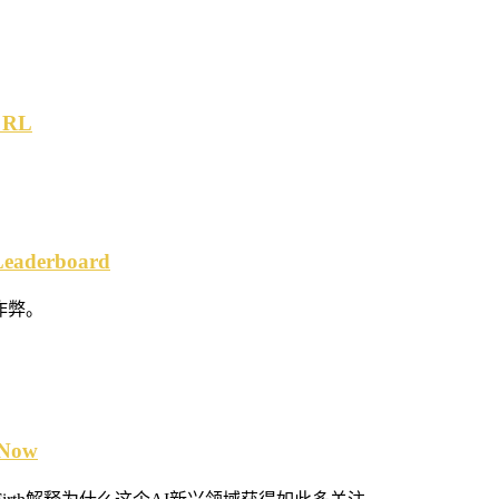
n RL
。
Leaderboard
榜作弊。
 Now