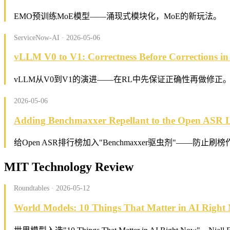
EMO预训练MoE模型——涌现式模块化，MoE的新玩法。
ServiceNow-AI · 2026-05-06
vLLM V0 to V1: Correctness Before Corrections i
vLLM从V0到V1的演进——在RL中先保证正确性再做修正
2026-05-06
Adding Benchmaxxer Repellant to the Open ASR 
给Open ASR排行榜加入"Benchmaxxer驱虫剂"——防止刷
MIT Technology Review
Roundtables · 2026-05-12
World Models: 10 Things That Matter in AI Right