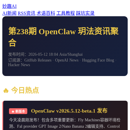
妙趣AI
AI新闻
RSS资讯
术语百科
工具教程
踩坑实录
第238期 OpenClaw 玥法资讯聚
合
发布时间：2026-05-12 18:04 Asia/Shanghai
订阅源：GitHub Releases · OpenAI News · Hugging Face Blog ·
Hacker News
🔥 今日热点
OpenClaw v2026.5.12-beta.1 发布
🔥 新版本
今天凌晨刚发布！包含多项重要更新：Fly Machines容器环境检
测、Fal provider GPT Image 2/Nano Banana 2编辑支持、Control