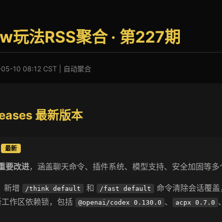
law玩法RSS聚合 · 第227期
-10 08:12 CST | 自动聚合
eleases 最新版本
最新
项重要改进
，涵盖聊天命令、插件系统、模型支持、安全加固等多
：新增
和
命令清除会话覆盖
/think default
/fast default
新工作区依赖锁，包括
、
@openai/codex 0.130.0
acpx 0.7.0