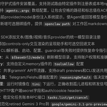
守护式插件安装覆盖，支持测试路由特定插件到注册表或本地npm
支持
数组配置，让包含空格的路径和标志值在AC
agents.
.args
前provider/model身份注入系统提示，使Agent能回答模型身
：新增可选捆绑插件，提供
对工作区markdown/
openclaw path
SDK添加文本/图像/视频/音乐provider的统一模型目录注册
添加controls-only交互渲染的呈现助手和可选空回退文本
：CLI解析器、启动、配置、guardrail等失败时提供恢复命令指引
t
：从
刷新模型目录，支持账户权限和准
${baseUrl}/models
ry
：支持自定义memory插件的
配置
toolsAllow
：共享grammY API节流器，支持draft previews和CLI发送
默认值
：Telegram/Feishu遵循配置的
值决定
reasoningDefault
理
：运行时镜像在
下运行，正确收割孤儿进程和转发信
tini
TTP客户端secret字段和auth/cookie headers
：稳定化任务账本RPC接口
tasks.list/get/cancel
范化retired Gemini 3 Pro到
google/gemini-3.1-pro-previe