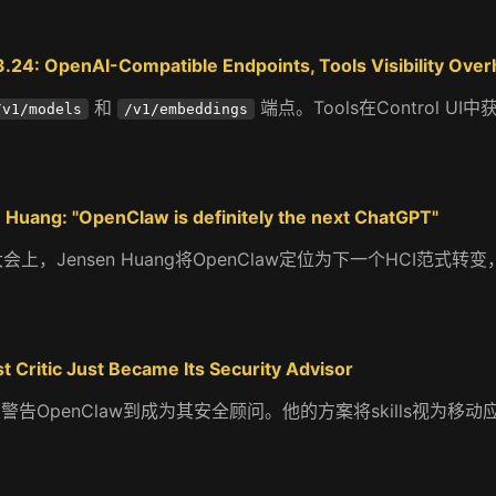
24: OpenAI-Compatible Endpoints, Tools Visibility Over
和
端点。Tools在Control 
/v1/models
/v1/embeddings
 Huang: "OpenClaw is definitely the next ChatGPT"
术大会上，Jensen Huang将OpenClaw定位为下一个HCI范式转变
 Critic Just Became Its Security Advisor
eilly从警告OpenClaw到成为其安全顾问。他的方案将skills视