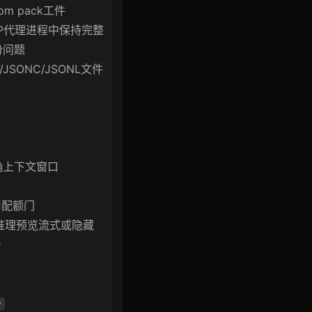
 pack工件
P代理进程中保持完整
份问题
JSONC/JSONL文件
确上下文窗口
共用配额门
推理预览流式或隐藏
号
w