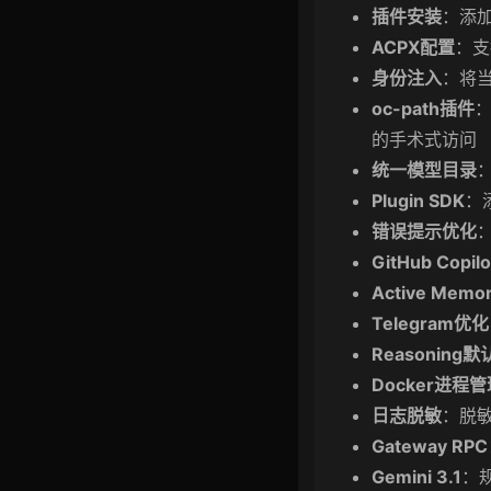
插件安装
：添加
ACPX配置
：
身份注入
：将当
oc-path插件
的手术式访问
统一模型目录
：
Plugin SDK
：
错误提示优化
GitHub Copilo
Active Memo
Telegram优化
Reasoning
Docker进程管
日志脱敏
：脱敏H
Gateway RPC
Gemini 3.1
：规