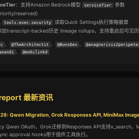
ceTier
：支持Amazon Bedrock模型
参数
serviceTier
riority/reserved)
从
读取Quick Settings执行策略徽章
tools.exec.security
加transcript-backed历史 lineage rollups，支持重启后
、
、
、
nc
@TheArchitectit
@BunsDev
@anagnorisis2peripete
、
aoandi
@mobilinkd
.report 最新资讯
8: Qwen Migration, Grok Responses API, MiniMax Imag
Qwen OAuth，Grok迁移到Responses API支持x_search，M
nc approval hooks用于插件工具执行。