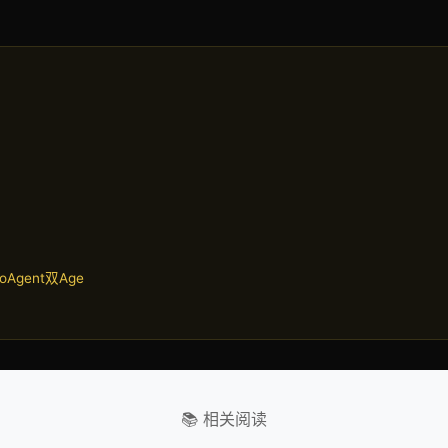
coAgent双Age
📚 相关阅读