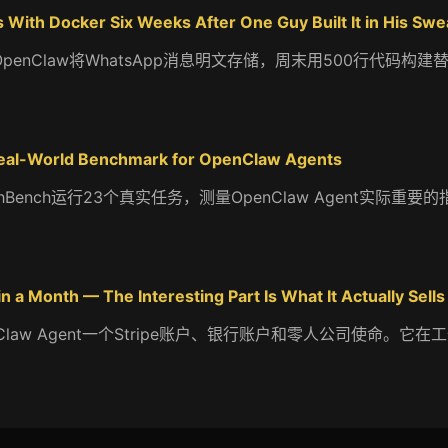
With Docker Six Weeks After One Guy Built It in His Swe
n发现OpenClaw将WhatsApp消息明文存储，周末用500行代码构
。
eal-World Benchmark for OpenClaw Agents
hBench运行23个真实任务，测量OpenClaw Agent实际重
n a Month — The Interesting Part Is What It Actually Sells
OpenClaw Agent一个Stripe账户、银行账户和零人公司使命。