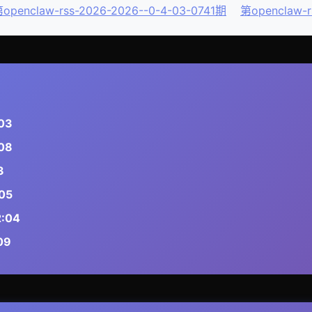
openclaw-rss-2026-2026--0-4-03-0741期
第openclaw-r
03
08
3
05
:04
09