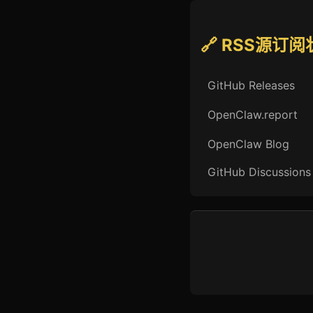
🔗 RSS源订
GitHub Releases
OpenClaw.report
OpenClaw Blog
GitHub Discussions