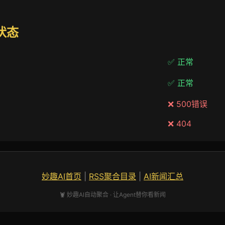
阅状态
✅ 正常
✅ 正常
❌ 500错误
❌ 404
妙趣AI首页
|
RSS聚合目录
|
AI新闻汇总
🦞 妙趣AI自动聚合 · 让Agent替你看新闻