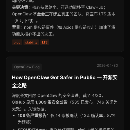
动路径过重。
关键决策
：核心持续缩小，可选功能移至 ClawHub；
OpenClaw 基金会正在建立真正的团队；将宣布 LTS 版本
（5 月下旬）。
背景
：npm 供应链事件（如 Axios 供应链攻击）加速了将
功能从核心移出的决策。
blog
stability
LTS
2026-04-30
OpenClaw Blog
How OpenClaw Got Safer in Public — 开源安
全之路
深度长文回顾 OpenClaw 的安全演进。截至 4/30，
GitHub 显示
1,309 条安全公告
（535 已发布，746 关闭为
无效）。关键数据：
109 条严重报告
：仅 14 条被确认（13% 确认率，87%
为误报）
SECURITY.md
：定义信任模型，给维护者关闭误报的