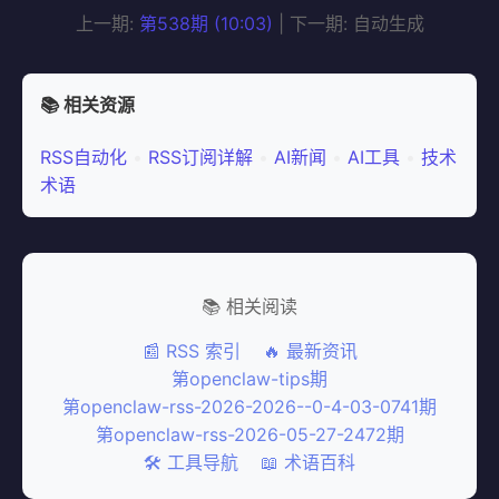
上一期:
第538期 (10:03)
| 下一期: 自动生成
📚 相关资源
RSS自动化
•
RSS订阅详解
•
AI新闻
•
AI工具
•
技术
术语
📚 相关阅读
📰 RSS 索引
🔥 最新资讯
第openclaw-tips期
第openclaw-rss-2026-2026--0-4-03-0741期
第openclaw-rss-2026-05-27-2472期
🛠️ 工具导航
📖 术语百科