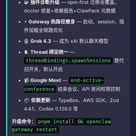
🧩
插件诊断升级
— npm-first 迁移全覆盖，
doctor 修复+依赖报告+ClawPack 元数据
⚡
Gateway 热路径瘦身
— 启动、session、插
件加载全链路优化
🤖
Grok 4.3
— 成为 xAI 默认聊天模型
🧵
Thread 绑定统一
—
替代
threadBindings.spawnSessions
旧开关，默认开启
📹
Google Meet
—
end-active-
结束会议、API 房间权限控制
conference
📦
依赖更新
— TypeBox、AWS SDK、Zod
4.4.1、Codex 0.128.0 等
升级命令：
pnpm install && openclaw
gateway restart