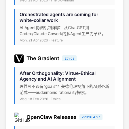
Wed, 29 Apr 2026 · The Download
Orchestrated agents are coming for
white-collar work
AI Agent协调机制详解：从ChatGPT到
Codex/Claude Cowork的多Agent生产力革命。
Mon, 21 Apr 2026 · Feature
The Gradient
Ethics
After Orthogonality: Virtue-Ethical
Agency and AI Alignment
理性AI不该有"goals"？美德伦理视角下的AI对齐新
范式——eudaimonic rationality探索。
Wed, 18 Feb 2026 · Ethics
OpenClaw Releases
v2026.4.27