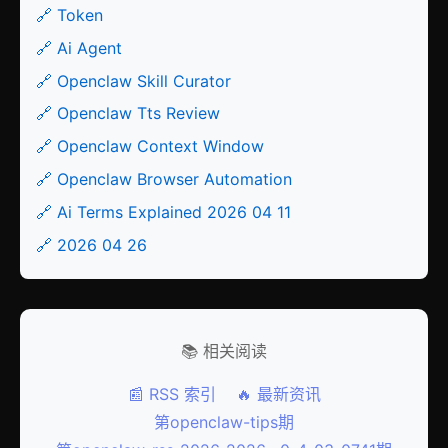
🔗 Token
🔗 Ai Agent
🔗 Openclaw Skill Curator
🔗 Openclaw Tts Review
🔗 Openclaw Context Window
🔗 Openclaw Browser Automation
🔗 Ai Terms Explained 2026 04 11
🔗 2026 04 26
📚 相关阅读
📰 RSS 索引
🔥 最新资讯
第openclaw-tips期