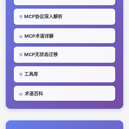
MCP协议深入解析
🛠️
MCP术语详解
📖
MCP无状态迁移
🛠️
工具库
🛠️
术语百科
📖