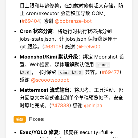
目上限和年龄修剪，在加载时修剪超大存储，防
止 cron/executor 会话积压导致 OOM。
(
#69404
) 感谢
@bobrenze-bot
Cron 状态分离
：将运行时执行状态拆分到
jobs-state.json，让 jobs.json 保持稳定便于
git 跟踪。(
#63105
) 感谢
@Feelw00
Moonshot/Kimi 默认升级
：绑定 Moonshot 设
置、Web搜索、媒体理解默认使用
kimi-
，同时保留
兼容。(
#69477
)
k2.6
kimi-k2.5
感谢
@scoootscooob
Mattermost 流式输出
：将思考、工具活动、部
分回复文本流式输出到单个草稿预览帖子，安全
时原地完成。(
#47838
) 感谢
@ninjaa
Fixes
修复
Exec/YOLO 修复
：修复在 security=full +