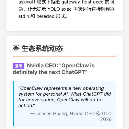
ask=off 模式下拒绝 gateway-host exec 的问
题，让无提示 YOLO exec 再次运行直接解释器
stdin 和 heredoc 形式。
🌟 生态系统动态
Nvidia CEO: "OpenClaw is
重磅
definitely the next ChatGPT"
"OpenClaw represents a new operating
system for personal AI. What ChatGPT did
for conversation, OpenClaw will do for
action."
— Jensen Huang, Nvidia CEO @ GTC
2026