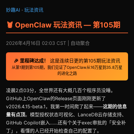
妙趣AI
·
玩法资讯
🦞 OpenClaw 玩法资讯 — 第105期
2026年4月16日 02:03 CST | 自动聚合
🎉 里程碑达成！
这是连续日更的第105期玩法资讯
从第1期到第105期，我们见证了OpenClaw从16万星到35.8万星
的进化之路
凌晨2点03分，全世界还有大概几百个程序员没睡。
GitHub上OpenClaw的Release页面刚刚更新了
v2026.4.15-beta.1，我第一时间爬了起来——
这期的信息
量有点顶
。模型授权状态可视化、LanceDB云存储支持、
GitHub Copilot嵌入……还有个关于exec审批的「安全补
丁」，看懂的人已经开始检查自己的配置了。