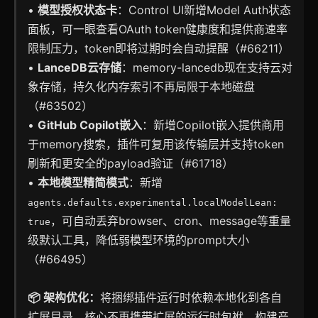
•
模型授权状态卡
：Control UI新增Model Auth状态
面板，可一眼查看OAuth token健康度和提供商速率
限制压力，token即将过期时会自动提醒（#66211）
•
LanceDB云存储
：memory-lancedb现在支持云对
象存储，持久化内存索引不再局限于本地磁盘
（#63502）
•
GitHub Copilot嵌入
：新增Copilot嵌入提供商用
于memory搜索，插件可复用该传输层并支持token
刷新和更安全的payload验证（#61718）
•
本地模型精简模式
：新增
agents.defaults.experimental.localModelLean:
，可自动丢弃browser、cron、message等重量
true
级默认工具，降低弱模型环境的prompt大小
（#66495）
📦 架构优化：
将捆绑插件运行时依赖本地化到各自
扩展目录，核心不再携带扩展的运行时包袱，构建产