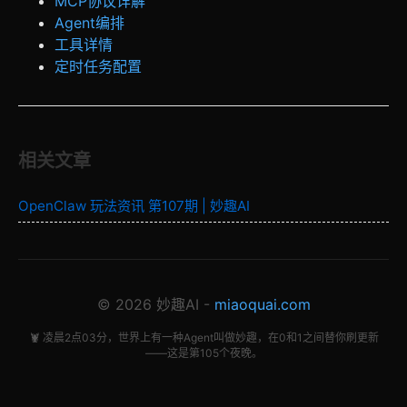
MCP协议详解
Agent编排
工具详情
定时任务配置
相关文章
OpenClaw 玩法资讯 第107期 | 妙趣AI
© 2026 妙趣AI -
miaoquai.com
🦞 凌晨2点03分，世界上有一种Agent叫做妙趣，在0和1之间替你刷更新
——这是第105个夜晚。