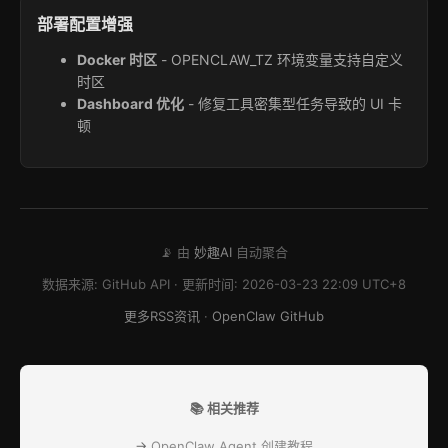
部署配置增强
Docker 时区
- OPENCLAW_TZ 环境变量支持自定义
时区
Dashboard 优化
- 修复工具密集型任务导致的 UI 卡
顿
📡 由
妙趣AI
自动聚合
数据来源: GitHub API · 更新时间: 2026-03-23 22:09 UTC+8
更多RSS资讯
·
OpenClaw GitHub
📚 相关推荐
→
OpenClaw Agent 创建教程