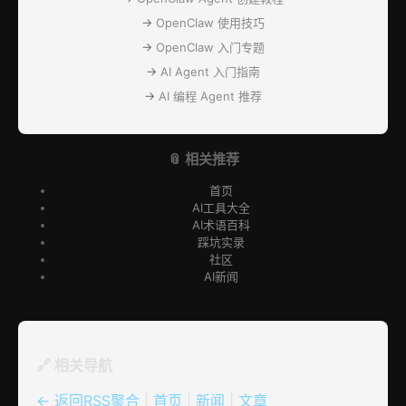
→
OpenClaw 使用技巧
→
OpenClaw 入门专题
→
AI Agent 入门指南
→
AI 编程 Agent 推荐
📎 相关推荐
首页
AI工具大全
AI术语百科
踩坑实录
社区
AI新闻
🔗 相关导航
← 返回RSS聚合
|
首页
|
新闻
|
文章