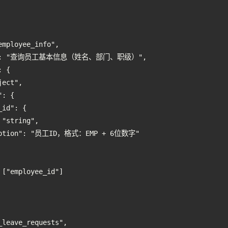
mployee_info",

ion": "查询员工基本信息（姓名、部门、职级）",

 {

ect",

: {

id": {

"string",

ription": "员工ID，格式：EMP + 6位数字"

["employee_id"]

leave_requests",
