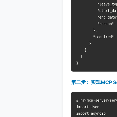
          "leave_t
          "start_da
          "end_date
          "reason": 
        },

        "required":
      }

    }

  ]

}
第二步：实现MCP Se
# hr-mcp-server/serv
import json

import asyncio
