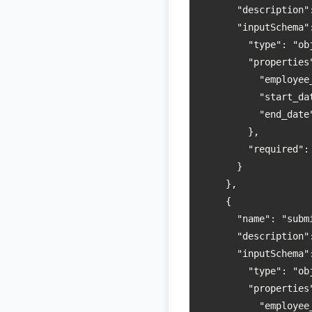
      "descripti
      "inputSchema":
        "type": "obj
        "properties"
          "employee
          "start_da
          "end_date
        },

        "required": 
      }

    },

    {

      "name": "submi
      "descripti
      "inputSchema":
        "type": "obj
        "properties"
          "employee