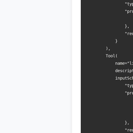
                "typ
                "pro
                   
                },

                "re
            }

        ),

        Tool(

            name="li
            desc
            inputSch
                "typ
                "pro
                   
                   
                   
                },

                "re