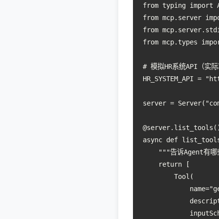
from typing import A
from mcp.server impo
from mcp.server.std
from mcp.types impor
# 模拟HR系统API（实
HR_SYSTEM_API = "ht
server = Server("co
@server.list_tools()
async def list_tools
    """告诉Agent有
    return [

        Tool(

            name="ge
            des
            inputSch