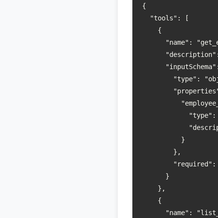
{

  "tools": [

    {

      "name": "get_e
      "descript
      "inputSchema":
        "type": "obj
        "properties"
          "employee_
            "type": 
            "desc
          }

        },

        "required": 
      }

    },

    {

      "name": "list_