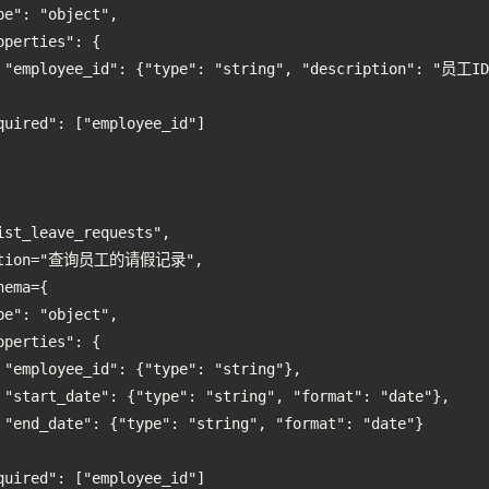
e": "object",

perties": {

 "employee_id": {"type": "string", "description": "员工ID"
quired": ["employee_id"]

st_leave_requests",

ription="查询员工的请假记录",

ema={

e": "object",

perties": {

 "employee_id": {"type": "string"},

 "start_date": {"type": "string", "format": "date"},

 "end_date": {"type": "string", "format": "date"}

quired": ["employee_id"]
