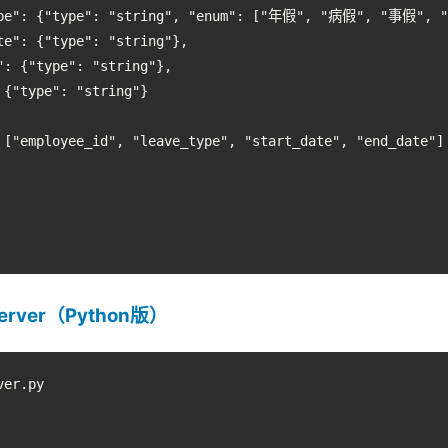
ype": {"type": "string", "enum": ["年假", "病假", "事假", 
te": {"type": "string"},

": {"type": "string"},

{"type": "string"}

 ["employee_id", "leave_type", "start_date", "end_date"]

rver（Python版）
er.py
