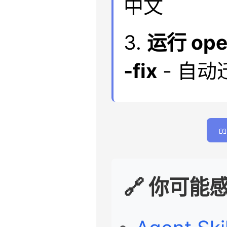
中文
3.
运行 open
-fix
- 自

🔗 你可能