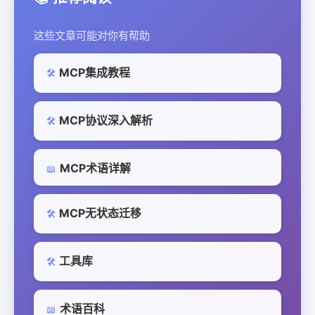
这些文章可能对你有帮助
MCP集成教程
🛠️
MCP协议深入解析
🛠️
MCP术语详解
📖
MCP无状态迁移
🛠️
工具库
🛠️
术语百科
📖