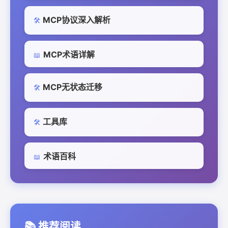
MCP协议深入解析
🛠️
MCP术语详解
📖
MCP无状态迁移
🛠️
工具库
🛠️
术语百科
📖
📚 推荐阅读