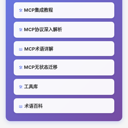
MCP集成教程
🛠️
MCP协议深入解析
🛠️
MCP术语详解
📖
MCP无状态迁移
🛠️
工具库
🛠️
术语百科
📖