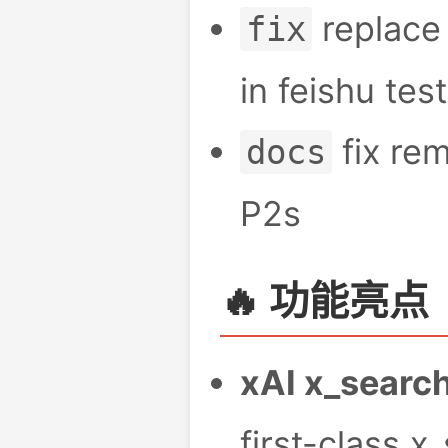
replace
fix
in feishu tes
fix rem
docs
P2s
🔥 功能亮点
xAI x_sear
first-class x