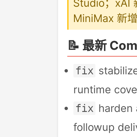
Studio；xAI
MiniMax 
📝 最新 Com
stabiliz
fix
runtime cov
harden 
fix
followup del