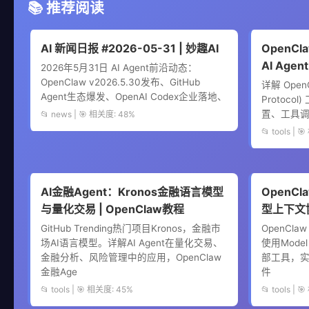
📚 推荐阅读
AI 新闻日报 #2026-05-31 | 妙趣AI
OpenCl
AI Age
2026年5月31日 AI Agent前沿动态：
OpenClaw v2026.5.30发布、GitHub
详解 OpenC
Agent生态爆发、OpenAI Codex企业落地、
Protoco
置、工具
📂 news | 🎯 相关度: 48%
📂 tools | 
AI金融Agent：Kronos金融语言模型
OpenCl
与量化交易 | OpenClaw教程
型上下文协
GitHub Trending热门项目Kronos，金融市
OpenCl
场AI语言模型。详解AI Agent在量化交易、
使用Model 
金融分析、风险管理中的应用，OpenClaw
部工具，实现
金融Age
件
📂 tools | 🎯 相关度: 45%
📂 tools | 