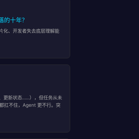
演前端失落的十年？
架碎片化、开发者失去底层理解能
单、更新状态……），但任务从未
扛不住，Agent 更不行。突