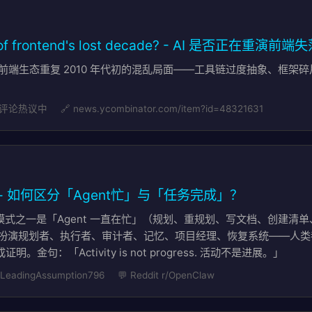
eat of frontend's lost decade? - AI 是否正在重
致前端生态重复 2010 年代初的混乱局面——工具链过度抽象、框
 评论热议中
🔗 news.ycombinator.com/item?id=48321631
成 - 如何区分「Agent忙」与「任务完成」？
反模式之一是「Agent 一直在忙」（规划、重规划、写文档、创建清
同时扮演规划者、执行者、审计者、记忆、项目经理、恢复系统——人类都
金句：「Activity is not progress. 活动不是进展。」
 LeadingAssumption796
💬 Reddit r/OpenClaw