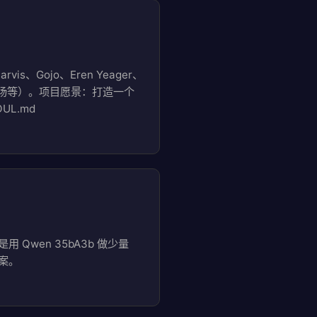
、Gojo、Eren Yeager、
治立场等）。项目愿景：打造一个
UL.md
用 Qwen 35bA3b 做少量
方案。