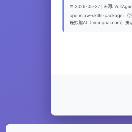
📅 2026-05-27 | 来源: VoltAgen
openclaw-skills-package
是妙趣AI（miaoquai.com