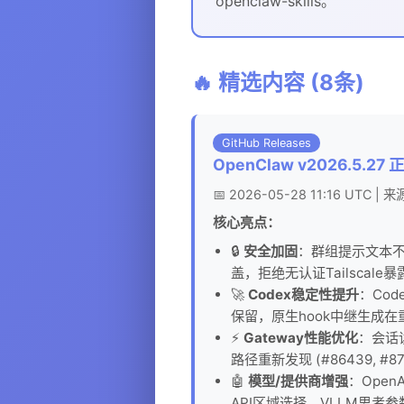
openclaw-skills。
🔥 精选内容 (8条)
GitHub Releases
OpenClaw v2026.5.2
📅 2026-05-28 11:16 UTC | 来源
核心亮点：
🔒
安全加固
：群组提示文本不
盖，拒绝无认证Tailscale暴露
🚀
Codex稳定性提升
：Co
保留，原生hook中继生成在重启后保
⚡
Gateway性能优化
：会话
路径重新发现 (#86439, #87
🤖
模型/提供商增强
：Open
API区域选择，VLLM思考参数接入