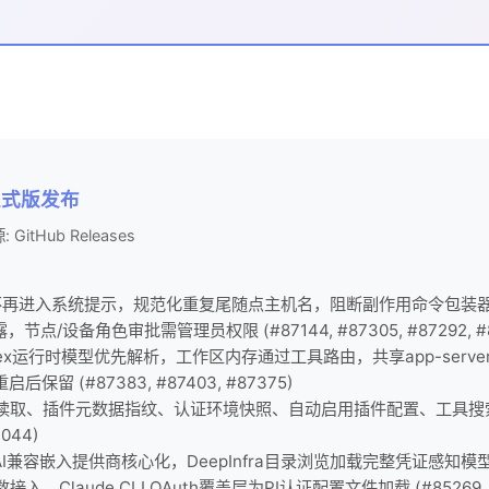
7 正式版发布
: GitHub Releases
再进入系统提示，规范化重复尾随点主机名，阻断副作用命令包装器
，节点/设备角色审批需管理员权限 (#87144, #87305, #87292, #8
dex运行时模型优先解析，工作区内存通过工具路由，共享app-ser
留 (#87383, #87403, #87375)
读取、插件元数据指纹、认证环境快照、自动启用插件配置、工具搜
044)
AI兼容嵌入提供商核心化，DeepInfra目录浏览加载完整凭证感知模型
，Claude CLI OAuth覆盖层为PI认证配置文件加载 (#85269, #8