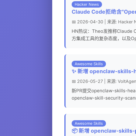
Hacker News
Claude Code拒绝含"O
📅 2026-04-30 | 来源: Hacker
HN热议：Theo发推称Claud
方集成工具的复杂态度，以及Op
Awesome Skills
✨ 新增 openclaw-skil
📅 2026-05-27 | 来源: VoltAgen
新PR提交openclaw-skil
openclaw-skill-secur
Awesome Skills
📦 新增 openclaw-skil