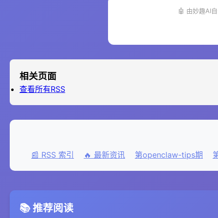
🤖 由妙趣AI自动生
相关页面
查看所有RSS
📰 RSS 索引
🔥 最新资讯
第openclaw-tips期
第
📚 推荐阅读