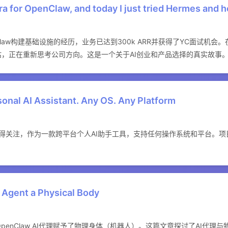
ra for OpenClaw, and today I just tried Hermes and h
law构建基础设施的经历，业务已达到300k ARR并获得了YC面试机会
低估，正在重新思考公司方向。这是一个关于AI创业和产品选择的真实故事
nal AI Assistant. Any OS. Any Platform
ews上获得关注，作为一款跨平台个人AI助手工具，支持任何操作系统和平台。项
 Agent a Physical Body
OpenClaw AI代理赋予了物理身体（机器人）。这篇文章探讨了AI代