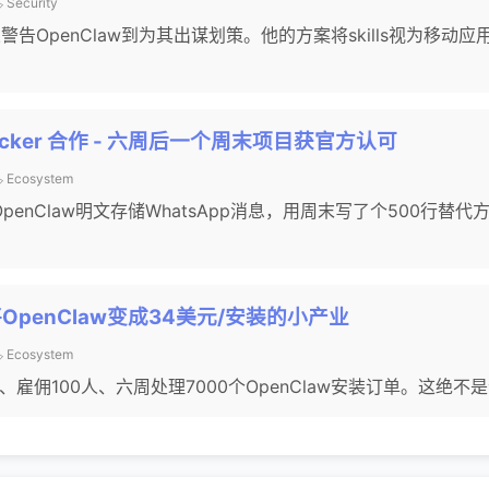
️ Security
eilly从警告OpenClaw到为其出谋划策。他的方案将skills视为
 Docker 合作 - 六周后一个周末项目获官方认可
️ Ecosystem
n发现OpenClaw明文存储WhatsApp消息，用周末写了个500行替代
将OpenClaw变成34美元/安装的小产业
️ Ecosystem
、雇佣100人、六周处理7000个OpenClaw安装订单。这绝不