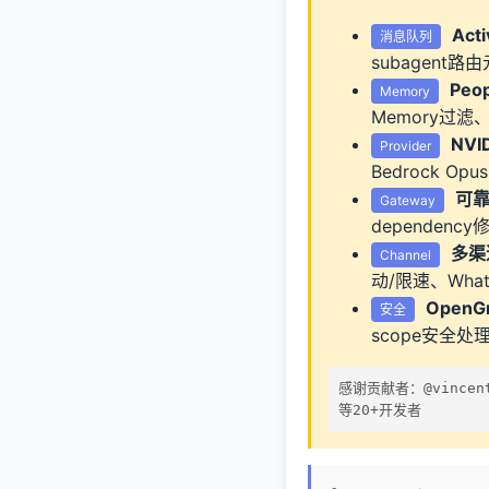
Act
消息队列
subagent
Peo
Memory
Memory过
NVI
Provider
Bedrock Opu
可
Gateway
dependen
多渠
Channel
动/限速、What
Open
安全
scope安全处
感谢贡献者：@vincentko
等20+开发者