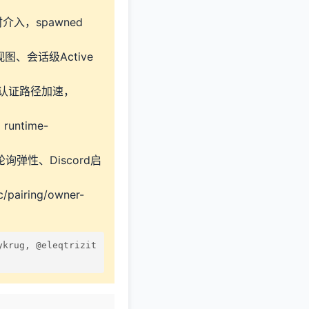
介入，spawned
图、会话级Active
d模型/认证路径加速，
untime-
k/轮询弹性、Discord启
ring/owner-
krug, @eleqtrizit