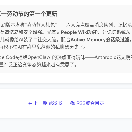
五一劳动节的第一个更新
-beta.1版本堪称"劳动节大礼包"——六大亮点覆盖消息队列、记忆系统
、多渠道修复和安全增强。尤其是
People Wiki
功能，让记忆系统从"
玩意儿就像给AI装了个社交大脑。配合
Active Memory会话级过滤
再也不怕AI在群里乱翻你的私聊黑历史了。
de Code拒绝OpenClaw"的热点值得玩味——Anthropic这是明
量？反正这竞争态势越来越有意思了。
⬅️ 上一期 #2212
📚 RSS聚合目录