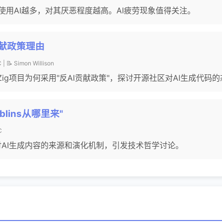
使用AI越多，对其厌恶程度越高。AI疲劳现象值得关注。
贡献政策理由
| 📝 Simon Willison
son分析Zig项目为何采用"反AI贡献政策"，探讨开源社区对AI生成代
oblins从哪里来"
C
探讨AI生成内容的来源和演化机制，引发技术哲学讨论。