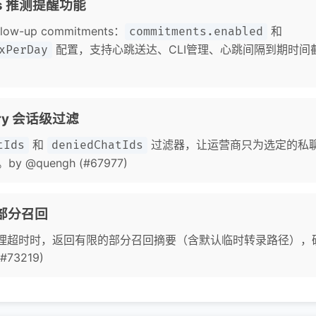
nts 推测提醒功能
w-up commitments：
和
commitments.enabled
配置，支持心跳送达、CLI管理、心跳间隔到期时间截
xPerDay
mory 会话级过滤
和
过滤器，让运营商只为选定的私聊
tIds
deniedChatIds
@quengh (#67977)
超时部分召回
子代理超时时，返回有限的部分召回摘要（含默认临时转录路径）
#73219)