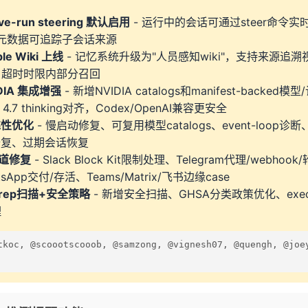
ive-run steering 默认启用
- 运行中的会话可通过steer命令实时
路由元数据可追踪子会话来源
ple Wiki 上线
- 记忆系统升级为"人员感知wiki"，支持来源追溯视
滤、超时时限内部分召回
DIA 集成增强
- 新增NVIDIA catalogs和manifest-backe
s 4.7 thinking对齐，Codex/OpenAI兼容更安全
靠性优化
- 慢启动修复、可复用模型catalogs、event-loop诊断、r
cy修复、过期会话恢复
道修复
- Slack Block Kit限制处理、Telegram代理/webhoo
sApp交付/存活、Teams/Matrix/飞书边缘case
Grep扫描+安全策略
- 新增安全扫描、GHSA分类政策优化、exec/pai
理
c, @scoootscooob, @samzong, @vignesh07, @quengh, @joey