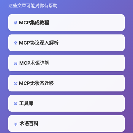
这些文章可能对你有帮助
MCP集成教程
🛠️
MCP协议深入解析
🛠️
MCP术语详解
📖
MCP无状态迁移
🛠️
工具库
🛠️
术语百科
📖