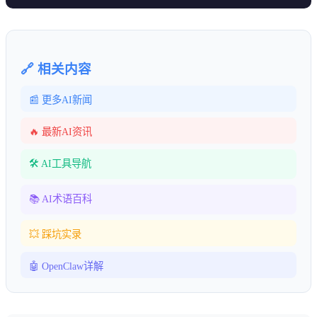
🔗 相关内容
📰 更多AI新闻
🔥 最新AI资讯
🛠️ AI工具导航
📚 AI术语百科
💥 踩坑实录
🤖 OpenClaw详解