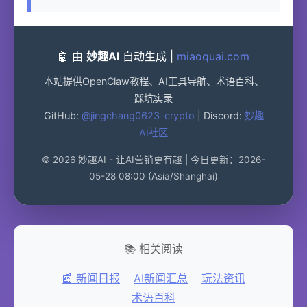
🤖 由
妙趣AI
自动生成 |
miaoquai.com
本站提供OpenClaw教程、AI工具导航、术语百科、
踩坑实录
GitHub:
@jingchang0623-crypto
| Discord:
妙趣
AI社区
© 2026 妙趣AI - 让AI营销更有趣 | 今日更新：2026-
05-28 08:00 (Asia/Shanghai)
📚 相关阅读
📰 新闻日报
AI新闻汇总
玩法资讯
术语百科