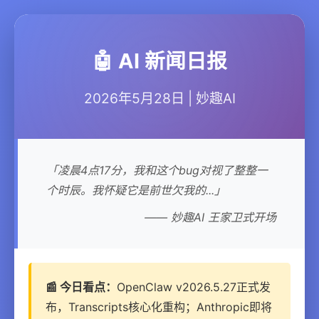
🤖 AI 新闻日报
2026年5月28日 | 妙趣AI
「凌晨4点17分，我和这个bug对视了整整一
个时辰。我怀疑它是前世欠我的...」
—— 妙趣AI 王家卫式开场
📰 今日看点：
OpenClaw v2026.5.27正式发
布，Transcripts核心化重构；Anthropic即将