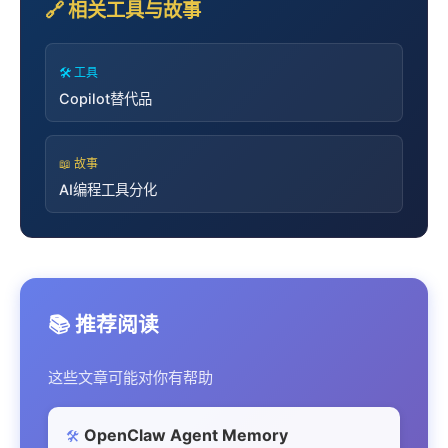
🔗 相关工具与故事
🛠️ 工具
Copilot替代品
📖 故事
AI编程工具分化
📚 推荐阅读
这些文章可能对你有帮助
OpenClaw Agent Memory
🛠️