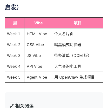
启发）
周
Vibe
项目
Week 1
HTML Vibe
个人名片页
Week 2
CSS Vibe
暗黑模式切换器
Week 3
JS Vibe
待办清单（DOM 版）
Week 4
API Vibe
天气查询小工具
Week 5
Agent Vibe
用 OpenClaw 生成项目
🔗 相关阅读