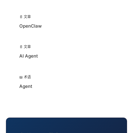
📄 文章
OpenClaw
📄 文章
AI Agent
📖 术语
Agent